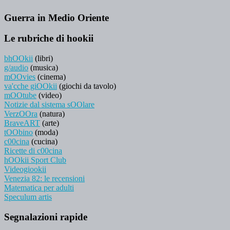
Guerra in Medio Oriente
Le rubriche di hookii
bhOOkii
(libri)
g/audio
(musica)
mOOvies
(cinema)
va'cche giOOkii
(giochi da tavolo)
mOOtube
(video)
Notizie dal sistema sOOlare
VerzOOra
(natura)
BraveART
(arte)
tOObino
(moda)
c00cina
(cucina)
Ricette di c00cina
hOOkii Sport Club
Videogiookii
Venezia 82: le recensioni
Matematica per adulti
Speculum artis
Segnalazioni rapide