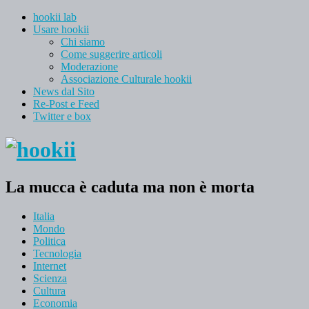
hookii lab
Usare hookii
Chi siamo
Come suggerire articoli
Moderazione
Associazione Culturale hookii
News dal Sito
Re-Post e Feed
Twitter e box
La mucca è caduta ma non è morta
Italia
Mondo
Politica
Tecnologia
Internet
Scienza
Cultura
Economia