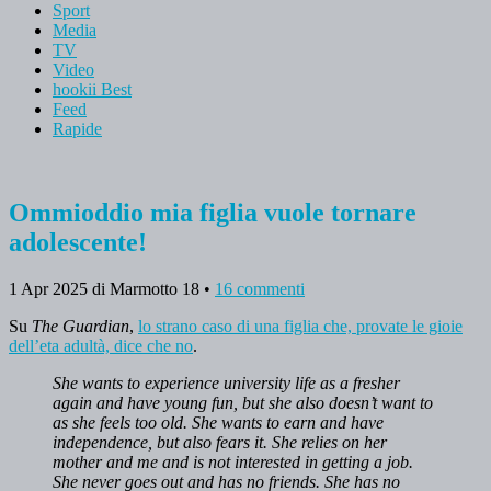
Sport
Media
TV
Video
hookii Best
Feed
Rapide
Ommioddio mia figlia vuole tornare
adolescente!
1 Apr 2025
di Marmotto 18
•
16 commenti
Su
The Guardian
,
lo strano caso di una figlia che, provate le gioie
dell’eta adultà, dice che no
.
She wants to experience university life as a fresher
again and have young fun, but she also doesn’t want to
as she feels too old. She wants to earn and have
independence, but also fears it. She relies on her
mother and me and is not interested in
getting a job.
She never goes out and has no friends. She has no