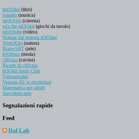
bhOOkii
(libri)
g/audio
(musica)
mOOvies
(cinema)
va'cche giOOkii
(giochi da tavolo)
mOOtube
(video)
Notizie dal sistema sOOlare
VerzOOra
(natura)
BraveART
(arte)
tOObino
(moda)
c00cina
(cucina)
Ricette di c00cina
hOOkii Sport Club
Videogiookii
Venezia 82: le recensioni
Matematica per adulti
Speculum artis
Segnalazioni rapide
Feed
Dal Lab