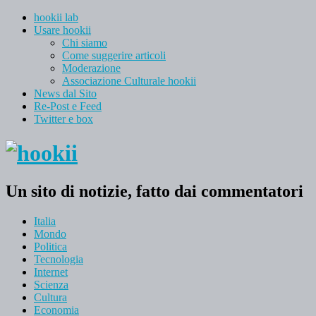
hookii lab
Usare hookii
Chi siamo
Come suggerire articoli
Moderazione
Associazione Culturale hookii
News dal Sito
Re-Post e Feed
Twitter e box
Un sito di notizie, fatto dai commentatori
Italia
Mondo
Politica
Tecnologia
Internet
Scienza
Cultura
Economia