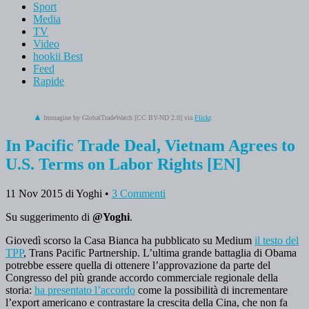
Sport
Media
TV
Video
hookii Best
Feed
Rapide
Immagine by GlobalTradeWatch [CC BY-ND 2.0] via
Flickr
.
In Pacific Trade Deal, Vietnam Agrees to
U.S. Terms on Labor Rights [EN]
11 Nov 2015
di Yoghi
•
3 Commenti
Su suggerimento di
@Yoghi
.
Giovedì scorso la Casa Bianca ha pubblicato su Medium
il testo del
TPP
, Trans Pacific Partnership. L’ultima grande battaglia di Obama
potrebbe essere quella di ottenere l’approvazione da parte del
Congresso del più grande accordo commerciale regionale della
storia:
ha presentato l’accordo
come la possibilità di incrementare
l’export americano e contrastare la crescita della Cina, che non fa