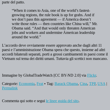
parte del patto.
“When it comes to Asia, one of the world’s fastest-
growing regions, the rule book is up for grabs. And if
we don’t pass this agreement — if America doesn’t
write those rules — then countries like China will,” Mr.
Obama said. “And that would only threaten American
jobs and workers and undermine American leadership
around the world.”
L’accordo deve ovviamente essere approvato anche dagli altri 11
paesi e l’amministrazione Obama spera che questo, insieme ad altri
accordi bilaterali separati, porti a grossi cambiamenti in paesi come il
Vietnam sul tema dei diritti umani. Tuttavia gli scettici non mancano.
Immagine by GlobalTradeWatch [CC BY-ND 2.0] via
Flickr
.
Categorie:
Economia
,
Feat
• Tag:
Barack Obama
,
Cina
,
TPP
,
USA
|
Permalink
Commenta qui sotto e segui
le linee guida del sito
.