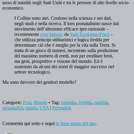
tasso di natalità negli Stati Uniti e tra le persone di alto livello socio-
economico.
I Collins sono atei. Credono nella scienza e nei dati,
negli studi e nella ricerca. Il loro pronatalismo nasce dal
movimento dell’altruismo efficace iper-razionale –
recentemente
reso famoso
da
Sam Bankman-Fried
–
che utilizza principi utilitaristici e logica fredda per
determinare ciò che è meglio per la vita sulla Terra. Si
tratta di un gioco di numeri, incentrato sulla produzione
del massimo numero di eredi, non per ereditare beni,
ma geni, prospettive e visione del mondo. Ed è
sostenuto da alcuni dei nomi di maggior successo nel
settore tecnologico.
Ma sono davvero dei genitori modello?
Categorie:
Feat
,
Mondo
• Tag:
famiglia
,
fertilità
,
natalità
,
pronatalisti
,
rapida
,
USA
|
Permalink
Commenta qui sotto e segui
le linee guida del sito
.