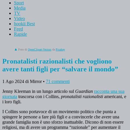
Sport
Media
TV
Video
hookii Best
Feed
Rapide
Foto di
OpenClipart-Vectors
da
Pixabay
Pronatalisti razionalisti che vogliono
avere tanti figli per “salvare il mondo”
1 Ago 2024
di Mirror
•
71 commenti
Jenny Kleeman in un lungo articolo sul
Guardian
racconta una sua
giornata
trascorsa con i Collins,
pronatalisti razionalisti
americani, e
i loro figli.
I Collins sono portavoce di un movimento politico che punta a
spingere le persone a fare più figli e a convincerle che avere una
grande famiglia non è uno sforzo inattuabile. Dicono di non essere
religiosi, ma di avere un programma “razionale” per aumentare il