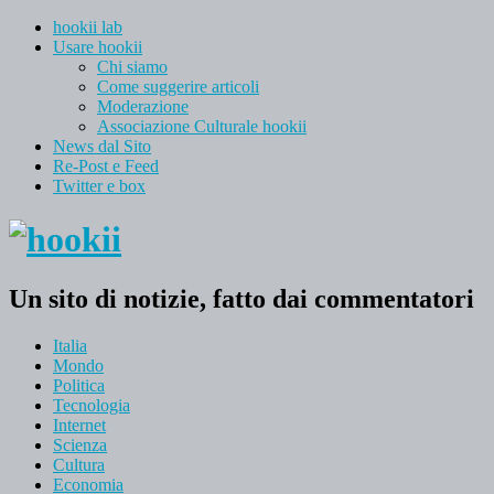
hookii lab
Usare hookii
Chi siamo
Come suggerire articoli
Moderazione
Associazione Culturale hookii
News dal Sito
Re-Post e Feed
Twitter e box
Un sito di notizie, fatto dai commentatori
Italia
Mondo
Politica
Tecnologia
Internet
Scienza
Cultura
Economia