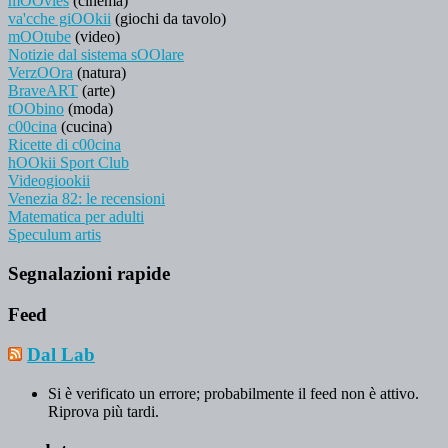
mOOvies
(cinema)
va'cche giOOkii
(giochi da tavolo)
mOOtube
(video)
Notizie dal sistema sOOlare
VerzOOra
(natura)
BraveART
(arte)
tOObino
(moda)
c00cina
(cucina)
Ricette di c00cina
hOOkii Sport Club
Videogiookii
Venezia 82: le recensioni
Matematica per adulti
Speculum artis
Segnalazioni rapide
Feed
Dal Lab
Si è verificato un errore; probabilmente il feed non è attivo.
Riprova più tardi.