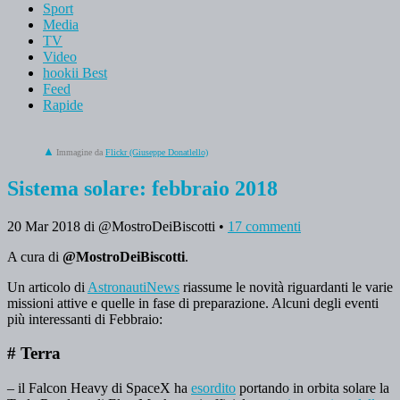
Sport
Media
TV
Video
hookii Best
Feed
Rapide
Immagine da
Flickr (Giuseppe Donatlello)
Sistema solare: febbraio 2018
20 Mar 2018
di @MostroDeiBiscotti
•
17 commenti
A cura di
@MostroDeiBiscotti
.
Un articolo di
AstronautiNews
riassume le novità riguardanti le varie
missioni attive e quelle in fase di preparazione. Alcuni degli eventi
più interessanti di Febbraio:
# Terra
– il Falcon Heavy di SpaceX ha
esordito
portando in orbita solare la