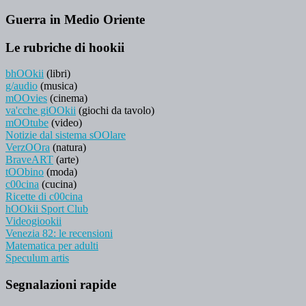
Guerra in Medio Oriente
Le rubriche di hookii
bhOOkii
(libri)
g/audio
(musica)
mOOvies
(cinema)
va'cche giOOkii
(giochi da tavolo)
mOOtube
(video)
Notizie dal sistema sOOlare
VerzOOra
(natura)
BraveART
(arte)
tOObino
(moda)
c00cina
(cucina)
Ricette di c00cina
hOOkii Sport Club
Videogiookii
Venezia 82: le recensioni
Matematica per adulti
Speculum artis
Segnalazioni rapide