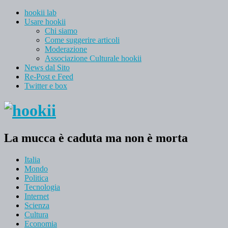
hookii lab
Usare hookii
Chi siamo
Come suggerire articoli
Moderazione
Associazione Culturale hookii
News dal Sito
Re-Post e Feed
Twitter e box
La mucca è caduta ma non è morta
Italia
Mondo
Politica
Tecnologia
Internet
Scienza
Cultura
Economia