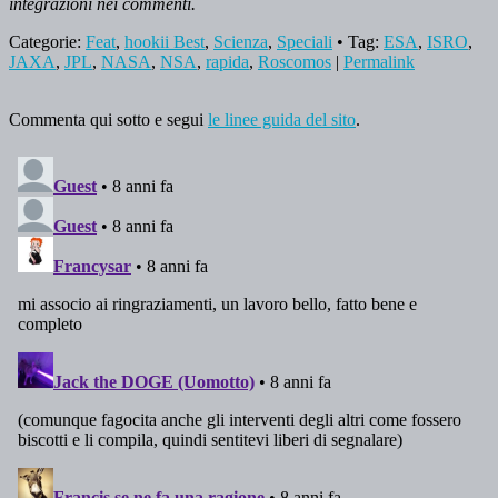
integrazioni nei commenti.
Categorie:
Feat
,
hookii Best
,
Scienza
,
Speciali
• Tag:
ESA
,
ISRO
,
JAXA
,
JPL
,
NASA
,
NSA
,
rapida
,
Roscomos
|
Permalink
Commenta qui sotto e segui
le linee guida del sito
.