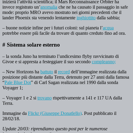
inizierà l’attività scientifica; il Mars Reconnaissance Orbiter ha
invece registrato un’
anomalia
che ne ha causato il passaggio in safe
mode: proprio MRO avevo mostrato nei giorni precedenti che il
lander Phoenix sta venendo lentamente
inghiottito
dalla sabbia;
– buone notizie infine per i futuri coloni: sul pianeta l’
acqua
potrebbe essere più facile da trovare di quanto creduto fino ad ora.
# Sistema solare esterno
– la sonda Juno ha terminato l’undicesimo flyby ravvicinato di
Givoe e si appresta a festeggiare il suo secondo
compleanno;
– New Horizons ha
battuto
il
record
dell’immagine realizzata dalla
posizione più distante dalla Terra, detenuto per 27 anni dalla famosa
“
Pale Blue Dot
” di Carl Sagan realizzata nel 1990 dalla sonda
Voyager 1;
– Voyager 1 e 2 si
trovano
rispettivamente a 141 e 117 UA dalla
Terra.
Immagine da
Flickr (Giuseppe Donatlello)
. Post pubblicato il
28/02/18.
Update 20/03: riprendiamo questo post per le numerose