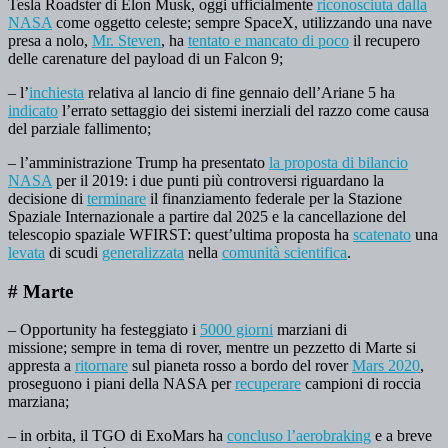
Tesla Roadster di Elon Musk, oggi ufficialmente
riconosciuta dalla
NASA
come oggetto celeste; sempre SpaceX, utilizzando una nave
presa a nolo,
Mr. Steven
, ha
tentato e mancato di poco
il recupero
delle carenature del payload di un Falcon 9;
– l’
inchiesta
relativa al lancio di fine gennaio dell’Ariane 5 ha
indicato
l’errato settaggio dei sistemi inerziali del razzo come causa
del parziale fallimento;
– l’amministrazione Trump ha presentato
la proposta di bilancio
NASA
per il 2019: i due punti più controversi riguardano la
decisione di
terminare
il finanziamento federale per la Stazione
Spaziale Internazionale a partire dal 2025 e la cancellazione del
telescopio spaziale WFIRST: quest’ultima proposta ha
scatenato
una
levata
di scudi
generalizzata
nella
comunità scientifica
.
# Marte
– Opportunity ha festeggiato i
5000 giorni
marziani di
missione; sempre in tema di rover, mentre un pezzetto di Marte si
appresta a
ritornare
sul pianeta rosso a bordo del rover
Mars 2020
,
proseguono i piani della NASA per
recuperare
campioni di roccia
marziana;
– in orbita, il TGO di ExoMars ha
concluso l’aerobraking
e a breve