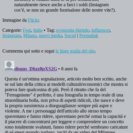
naturalmente riesce anche a farci i soldi (Instagram
cos’è, se non un grande fuorisalone delle nostre vite?).
Immagine da
Flickr
.
Categorie:
Feat
,
Italia
• Tag:
economia digitale
,
influencer
,
Instagram
,
Milano
,
nuovi media
,
Social
|
Permalink
Commenta qui sotto e segui
le linee guida del sito
.