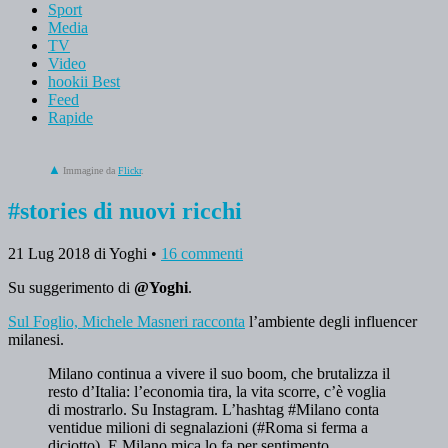
Sport
Media
TV
Video
hookii Best
Feed
Rapide
Immagine da
Flickr
.
#stories di nuovi ricchi
21 Lug 2018
di Yoghi
•
16 commenti
Su suggerimento di
@Yoghi
.
Sul Foglio, Michele Masneri racconta
l’ambiente degli influencer
milanesi.
Milano continua a vivere il suo boom, che brutalizza il
resto d’Italia: l’economia tira, la vita scorre, c’è voglia
di mostrarlo. Su Instagram. L’hashtag #Milano conta
ventidue milioni di segnalazioni (#Roma si ferma a
diciotto). E Milano mica lo fa per sentimento,