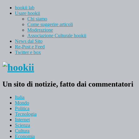
hookii lab
Usare hookii
Chi siamo
Come suggerire articoli
Moderazione
Associazione Culturale hookii
News dal Sito
Re-Post e Feed
Twitter e box
Un sito di notizie, fatto dai commentatori
Italia
Mondo
Politica
Tecnologia
Internet
Scienza
Cultura
Economia