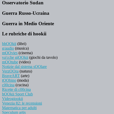
Osservatorio Sudan
Guerra Russo-Ucraina
Guerra in Medio Oriente
Le rubriche di hookii
bhOOkii
(libri)
g/audio
(musica)
mOOvies
(cinema)
va'cche giOOkii
(giochi da tavolo)
mOOtube
(video)
Notizie dal sistema sOOlare
VerzOOra
(natura)
BraveART
(arte)
tOObino
(moda)
c00cina
(cucina)
Ricette di c00cina
hOOkii Sport Club
Videogiookii
Venezia 82: le recensioni
Matematica per adulti
Speculum artis