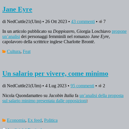
Jane Eyre
di NedCuttle21(Ulm) • 26 Ott 2023 •
43 commenti
•
7
In un articolo pubblicato su
Doppiozero
, Giorgia Loschiavo
propone
un’analisi
dei personaggi femminili nel romanzo
Jane Eyre
,
capolavoro della scrittrice inglese Charlotte Brontë.
Cultura
,
Feat
Un salario per vivere, come minimo
di NedCuttle21(Ulm) • 4 Lug 2023 •
95 commenti
•
2
Nicola Quondamatteo su
Jacobin Italia
fa
un’analisi della proposta
sul salario minimo presentata dalle opposizioni
:
Economia
,
Ex feed
,
Politica