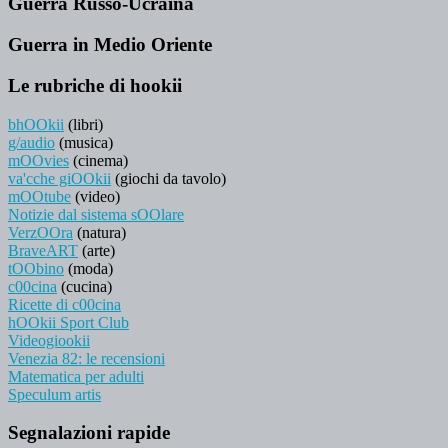
Guerra Russo-Ucraina
Guerra in Medio Oriente
Le rubriche di hookii
bhOOkii
(libri)
g/audio
(musica)
mOOvies
(cinema)
va'cche giOOkii
(giochi da tavolo)
mOOtube
(video)
Notizie dal sistema sOOlare
VerzOOra
(natura)
BraveART
(arte)
tOObino
(moda)
c00cina
(cucina)
Ricette di c00cina
hOOkii Sport Club
Videogiookii
Venezia 82: le recensioni
Matematica per adulti
Speculum artis
Segnalazioni rapide