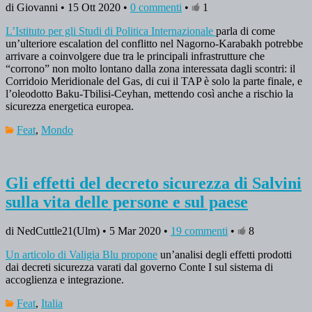
di Giovanni • 15 Ott 2020 •
0 commenti
•
1
L’Istituto per gli Studi di Politica Internazionale
parla di come
un’ulteriore escalation del conflitto nel Nagorno-Karabakh potrebbe
arrivare a coinvolgere due tra le principali infrastrutture che
“corrono” non molto lontano dalla zona interessata dagli scontri: il
Corridoio Meridionale del Gas, di cui il TAP è solo la parte finale, e
l’oleodotto Baku-Tbilisi-Ceyhan, mettendo così anche a rischio la
sicurezza energetica europea.
Feat
,
Mondo
Gli effetti del decreto sicurezza di Salvini
sulla vita delle persone e sul paese
di NedCuttle21(Ulm) • 5 Mar 2020 •
19 commenti
•
8
Un articolo di Valigia Blu propone
un’analisi degli effetti prodotti
dai decreti sicurezza varati dal governo Conte I sul sistema di
accoglienza e integrazione.
Feat
,
Italia