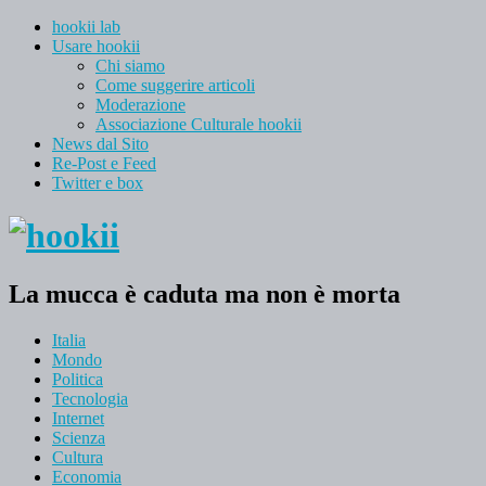
hookii lab
Usare hookii
Chi siamo
Come suggerire articoli
Moderazione
Associazione Culturale hookii
News dal Sito
Re-Post e Feed
Twitter e box
La mucca è caduta ma non è morta
Italia
Mondo
Politica
Tecnologia
Internet
Scienza
Cultura
Economia