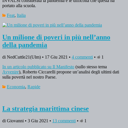
INVALSI considerata la pandemia e le difficoltà che questa ha
portato alla scuola.
Feat
,
Italia
Un milione di poveri in più nell’anno
della pandemia
di NedCuttle21(Ulm) • 17 Giu 2021 •
4 commenti
•
1
In un articolo pubblicato su Il Manifesto
(sullo stesso tema
Avvenire
), Roberto Ciccarelli propone un’analisi degli ultimi dati
sulla povertà nel nostro Paese.
Economia
,
Rapide
La strategia marittima cinese
di Giovanni • 3 Giu 2021 •
13 commenti
•
1