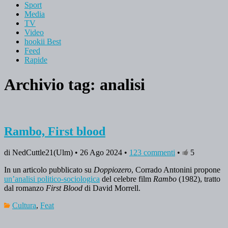
Sport
Media
TV
Video
hookii Best
Feed
Rapide
Archivio tag:
analisi
Rambo, First blood
di NedCuttle21(Ulm) • 26 Ago 2024 •
123 commenti
•
5
In un articolo pubblicato su
Doppiozero
, Corrado Antonini propone
un’analisi politico-sociologica
del celebre film
Rambo
(1982), tratto
dal romanzo
First Blood
di David Morrell.
Cultura
,
Feat