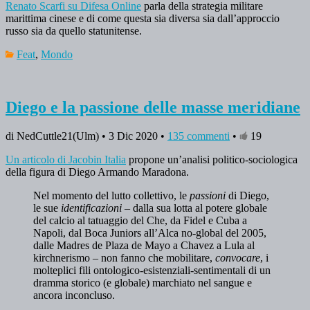
Renato Scarfi su Difesa Online
parla della strategia militare
marittima cinese e di come questa sia diversa sia dall’approccio
russo sia da quello statunitense.
Feat
,
Mondo
Diego e la passione delle masse meridiane
di NedCuttle21(Ulm) • 3 Dic 2020 •
135 commenti
•
19
Un articolo di Jacobin Italia
propone un’analisi politico-sociologica
della figura di Diego Armando Maradona.
Nel momento del lutto collettivo, le
passioni
di Diego,
le sue
identificazioni
– dalla sua lotta al potere globale
del calcio al tatuaggio del Che, da Fidel e Cuba a
Napoli, dal Boca Juniors all’Alca no-global del 2005,
dalle Madres de Plaza de Mayo a Chavez a Lula al
kirchnerismo – non fanno che mobilitare,
convocare
, i
molteplici fili ontologico-esistenziali-sentimentali di un
dramma storico (e globale) marchiato nel sangue e
ancora inconcluso.