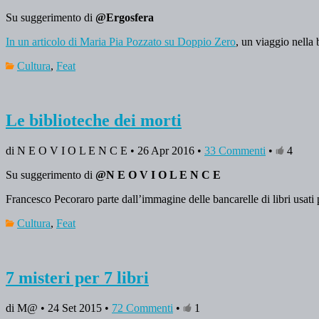
Su suggerimento di
@Ergosfera
In un articolo di Maria Pia Pozzato su Doppio Zero
, un viaggio nella
Cultura
,
Feat
Le biblioteche dei morti
di N E O V I O L E N C E • 26 Apr 2016 •
33 Commenti
•
4
Su suggerimento di
@N E O V I O L E N C E
Francesco Pecoraro parte dall’immagine delle bancarelle di libri usati
Cultura
,
Feat
7 misteri per 7 libri
di M@ • 24 Set 2015 •
72 Commenti
•
1