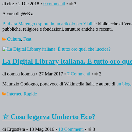
di rKz • 2 Dic 2018 •
0 commenti
•
3
A cura di
@rKz
.
Barbara Marengo esplora in un articolo per Ytali
le biblioteche di Ven
pubbliche, religiose e fondazioni, strutture antiche o recenti.
Cultura
,
Feat
La Digital Library italiana. È tutto oro qu
di oompa loompa • 27 Mar 2017 •
7 Commenti
•
2
Maurizio Codogno, portavoce di Wikimedia Italia e autore di
un blog s
Internet
,
Rapide
☆ Cosa leggeva Umberto Eco?
di Ergosfera • 13 Mag 2016 •
10 Commenti
•
8