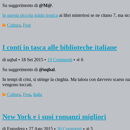
Su suggerimento di
@M@
.
In questa piccola guida ironica
ai libri misteriosi se ne citano 7, ma 
Cultura
,
Feat
I conti in tasca alle biblioteche italiane
di uqbal • 18 Set 2015 •
19 Commenti
•
6
Su suggerimento di
@uqbal
.
In tempi di crisi, si stringe la cinghia. Ma talora con davvero scarso r
vengono toccati.
Cultura
,
Feat
,
Italia
New York e i suoi romanzi migliori
di Ergosfera • 27 Ago 2015 •
36 Commenti
•
5