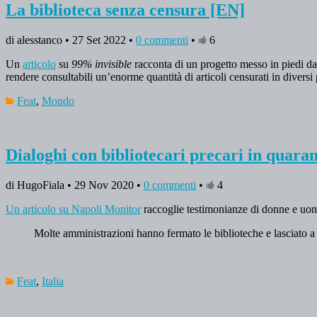
La biblioteca senza censura [EN]
di alesstanco • 27 Set 2022 •
0 commenti
•
6
Un
articolo
su
99% invisible
racconta di un progetto messo in piedi d
rendere consultabili un’enorme quantità di articoli censurati in diver
Feat
,
Mondo
Dialoghi con bibliotecari precari in quara
di HugoFiala • 29 Nov 2020 •
0 commenti
•
4
Un articolo su Napoli Monitor
raccoglie testimonianze di donne e uom
Molte amministrazioni hanno fermato le biblioteche e lasciato a c
Feat
,
Italia