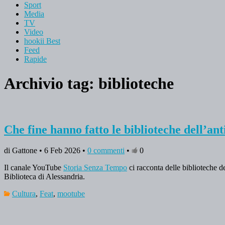
Sport
Media
TV
Video
hookii Best
Feed
Rapide
Archivio tag:
biblioteche
Che fine hanno fatto le biblioteche dell’a
di Gattone • 6 Feb 2026 •
0 commenti
•
0
Il canale YouTube
Storia Senza Tempo
ci racconta delle biblioteche d
Biblioteca di Alessandria.
Cultura
,
Feat
,
mootube