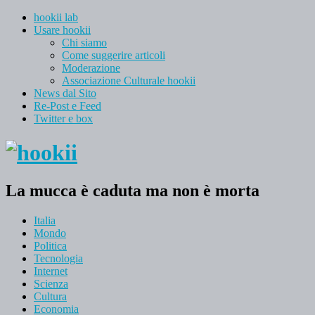
hookii lab
Usare hookii
Chi siamo
Come suggerire articoli
Moderazione
Associazione Culturale hookii
News dal Sito
Re-Post e Feed
Twitter e box
La mucca è caduta ma non è morta
Italia
Mondo
Politica
Tecnologia
Internet
Scienza
Cultura
Economia