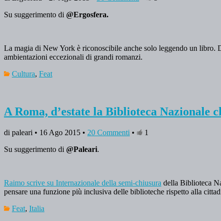
Su suggerimento di
@Ergosfera.
La magia di New York è riconoscibile anche solo leggendo un libro. Da C
ambientazioni eccezionali di grandi romanzi.
Cultura
,
Feat
A Roma, d’estate la Biblioteca Nazionale c
di paleari • 16 Ago 2015 •
20 Commenti
•
1
Su suggerimento di
@Paleari
.
Raimo scrive su Internazionale della semi-chiusura
della Biblioteca Naz
pensare una funzione più inclusiva delle biblioteche rispetto alla citt
Feat
,
Italia