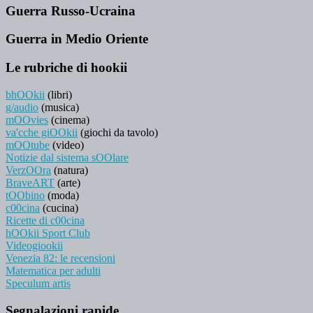
Guerra Russo-Ucraina
Guerra in Medio Oriente
Le rubriche di hookii
bhOOkii
(libri)
g/audio
(musica)
mOOvies
(cinema)
va'cche giOOkii
(giochi da tavolo)
mOOtube
(video)
Notizie dal sistema sOOlare
VerzOOra
(natura)
BraveART
(arte)
tOObino
(moda)
c00cina
(cucina)
Ricette di c00cina
hOOkii Sport Club
Videogiookii
Venezia 82: le recensioni
Matematica per adulti
Speculum artis
Segnalazioni rapide