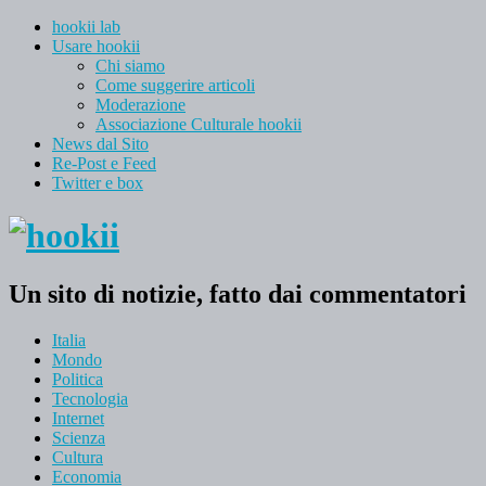
hookii lab
Usare hookii
Chi siamo
Come suggerire articoli
Moderazione
Associazione Culturale hookii
News dal Sito
Re-Post e Feed
Twitter e box
Un sito di notizie, fatto dai commentatori
Italia
Mondo
Politica
Tecnologia
Internet
Scienza
Cultura
Economia