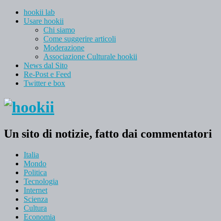
hookii lab
Usare hookii
Chi siamo
Come suggerire articoli
Moderazione
Associazione Culturale hookii
News dal Sito
Re-Post e Feed
Twitter e box
Un sito di notizie, fatto dai commentatori
Italia
Mondo
Politica
Tecnologia
Internet
Scienza
Cultura
Economia