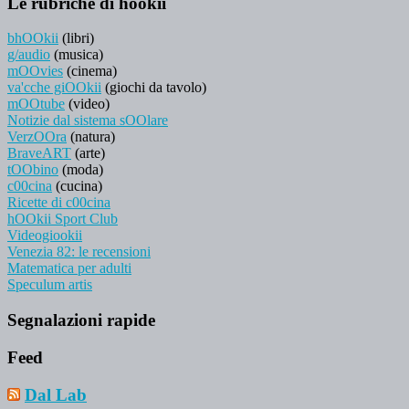
Le rubriche di hookii
bhOOkii
(libri)
g/audio
(musica)
mOOvies
(cinema)
va'cche giOOkii
(giochi da tavolo)
mOOtube
(video)
Notizie dal sistema sOOlare
VerzOOra
(natura)
BraveART
(arte)
tOObino
(moda)
c00cina
(cucina)
Ricette di c00cina
hOOkii Sport Club
Videogiookii
Venezia 82: le recensioni
Matematica per adulti
Speculum artis
Segnalazioni rapide
Feed
Dal Lab