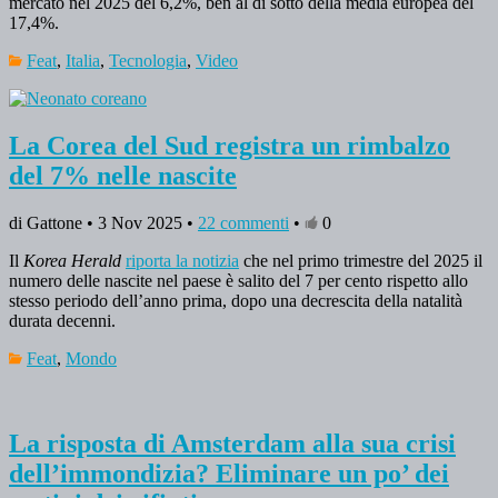
mercato nel 2025 del 6,2%, ben al di sotto della media europea del
17,4%.
Feat
,
Italia
,
Tecnologia
,
Video
La Corea del Sud registra un rimbalzo
del 7% nelle nascite
di Gattone • 3 Nov 2025 •
22 commenti
•
0
Il
Korea Herald
riporta la notizia
che nel primo trimestre del 2025 il
numero delle nascite nel paese è salito del 7 per cento rispetto allo
stesso periodo dell’anno prima, dopo una decrescita della natalità
durata decenni.
Feat
,
Mondo
La risposta di Amsterdam alla sua crisi
dell’immondizia? Eliminare un po’ dei