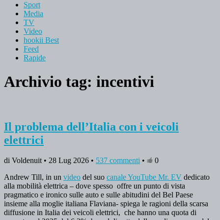
Sport
Media
TV
Video
hookii Best
Feed
Rapide
Archivio tag:
incentivi
Il problema dell’Italia con i veicoli
elettrici
di Voldenuit • 28 Lug 2026 •
537 commenti
•
0
Andrew Till, in un
video
del suo
canale YouTube Mr. EV
dedicato
alla mobilità elettrica – dove spesso offre un punto di vista
pragmatico e ironico sulle auto e sulle abitudini del Bel Paese
insieme alla moglie italiana Flaviana- spiega le ragioni della scarsa
diffusione in Italia dei veicoli elettrici, che hanno una quota di