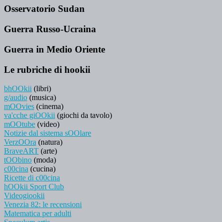
Osservatorio Sudan
Guerra Russo-Ucraina
Guerra in Medio Oriente
Le rubriche di hookii
bhOOkii
(libri)
g/audio
(musica)
mOOvies
(cinema)
va'cche giOOkii
(giochi da tavolo)
mOOtube
(video)
Notizie dal sistema sOOlare
VerzOOra
(natura)
BraveART
(arte)
tOObino
(moda)
c00cina
(cucina)
Ricette di c00cina
hOOkii Sport Club
Videogiookii
Venezia 82: le recensioni
Matematica per adulti