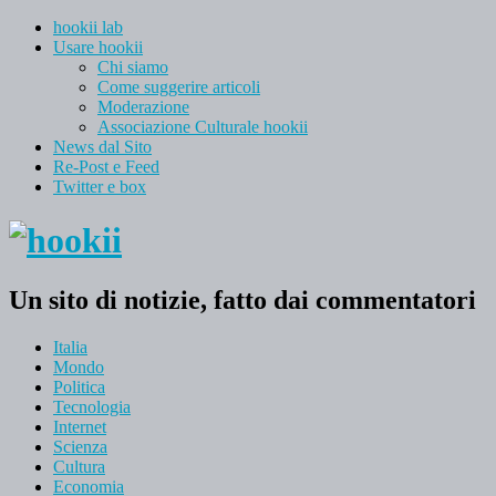
hookii lab
Usare hookii
Chi siamo
Come suggerire articoli
Moderazione
Associazione Culturale hookii
News dal Sito
Re-Post e Feed
Twitter e box
Un sito di notizie, fatto dai commentatori
Italia
Mondo
Politica
Tecnologia
Internet
Scienza
Cultura
Economia