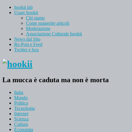
hookii lab
Usare hookii
Chi siamo
Come suggerire articoli
Moderazione
Associazione Culturale hookii
News dal Sito
Re-Post e Feed
Twitter e box
La mucca è caduta ma non è morta
Italia
Mondo
Politica
Tecnologia
Internet
Scienza
Cultura
Economia