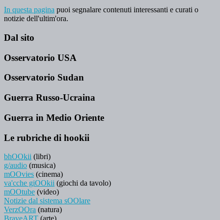
In questa pagina
puoi segnalare contenuti interessanti e curati o
notizie dell'ultim'ora.
Dal sito
Osservatorio USA
Osservatorio Sudan
Guerra Russo-Ucraina
Guerra in Medio Oriente
Le rubriche di hookii
bhOOkii
(libri)
g/audio
(musica)
mOOvies
(cinema)
va'cche giOOkii
(giochi da tavolo)
mOOtube
(video)
Notizie dal sistema sOOlare
VerzOOra
(natura)
BraveART
(arte)