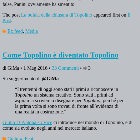
false, Panini ovviamente ha smentito
The post
La bufala della chiusura di Topolino
appeared first on
Il
Post
.
Ex feed
,
Media
Come Topolino è diventato Topolino
di GiMa • 1 Mag 2016 •
33 Commenti
•
3
Su suggerimento di
@GiMa
“I trentenni di oggi sono stati i primi a riconoscere in
Topolino
un sistema creativo. Sono stati i primi ad
aspirare a scrivere o disegnare per
Topolino
, perché per
la prima volta si sono trovati di fronte all’evidenza di
una realtà in costruzione.”
Giulio D’Antona su Vice
ci introduce nel mondo di Topolino, e di
come sia evoluto negli anni nel mercato italiano.
Cultura
,
Feat