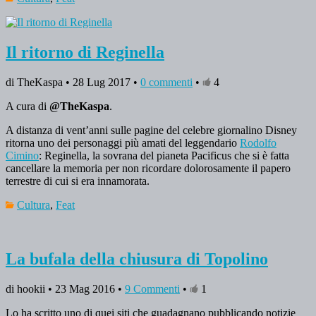
Il ritorno di Reginella
di TheKaspa • 28 Lug 2017 •
0 commenti
•
4
A cura di
@TheKaspa
.
A distanza di vent’anni sulle pagine del celebre giornalino Disney
ritorna uno dei personaggi più amati del leggendario
Rodolfo
Cimino
: Reginella, la sovrana del pianeta Pacificus che si è fatta
cancellare la memoria per non ricordare dolorosamente il papero
terrestre di cui si era innamorata.
Cultura
,
Feat
La bufala della chiusura di Topolino
di hookii • 23 Mag 2016 •
9 Commenti
•
1
Lo ha scritto uno di quei siti che guadagnano pubblicando notizie