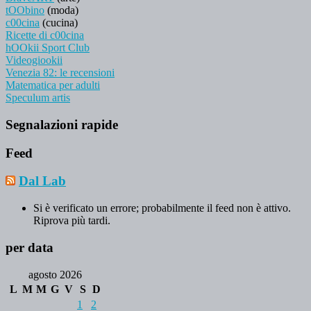
tOObino
(moda)
c00cina
(cucina)
Ricette di c00cina
hOOkii Sport Club
Videogiookii
Venezia 82: le recensioni
Matematica per adulti
Speculum artis
Segnalazioni rapide
Feed
Dal Lab
Si è verificato un errore; probabilmente il feed non è attivo.
Riprova più tardi.
per data
agosto 2026
L
M
M
G
V
S
D
1
2