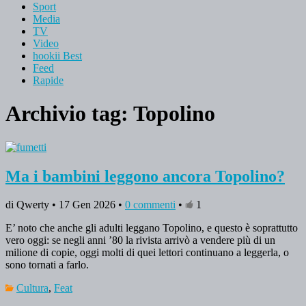
Sport
Media
TV
Video
hookii Best
Feed
Rapide
Archivio tag:
Topolino
Ma i bambini leggono ancora Topolino?
di Qwerty • 17 Gen 2026 •
0 commenti
•
1
E’ noto che anche gli adulti leggano Topolino, e questo è soprattutto
vero oggi: se negli anni ’80 la rivista arrivò a vendere più di un
milione di copie, oggi molti di quei lettori continuano a leggerla, o
sono tornati a farlo.
Cultura
,
Feat