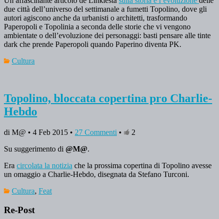
Un affascinante articolo de Linkiesta
sulla storia e l’evoluzione
delle
due città dell’universo del settimanale a fumetti Topolino, dove gli
autori agiscono anche da urbanisti o architetti, trasformando
Paperopoli e Topolinia a seconda delle storie che vi vengono
ambientate o dell’evoluzione dei personaggi: basti pensare alle tinte
dark che prende Paperopoli quando Paperino diventa PK.
Cultura
Topolino, bloccata copertina pro Charlie-
Hebdo
di M@ • 4 Feb 2015 •
27 Commenti
•
2
Su suggerimento di
@M@
.
Era
circolata la notizia
che la prossima copertina di Topolino avesse
un omaggio a Charlie-Hebdo, disegnata da Stefano Turconi.
Cultura
,
Feat
Re-Post