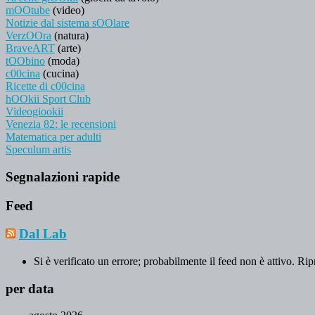
mOOtube
(video)
Notizie dal sistema sOOlare
VerzOOra
(natura)
BraveART
(arte)
tOObino
(moda)
c00cina
(cucina)
Ricette di c00cina
hOOkii Sport Club
Videogiookii
Venezia 82: le recensioni
Matematica per adulti
Speculum artis
Segnalazioni rapide
Feed
Dal Lab
Si è verificato un errore; probabilmente il feed non è attivo. Rip
per data