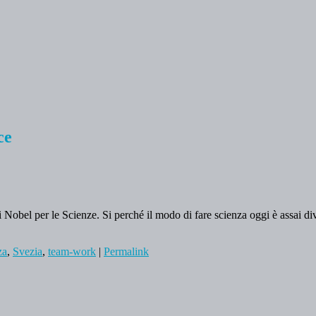
ce
i Nobel per le Scienze. Si perché il modo di fare scienza oggi è assai di
za
,
Svezia
,
team-work
|
Permalink