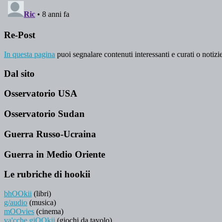
Re-Post
In questa pagina
puoi segnalare contenuti interessanti e curati o notizie
Dal sito
Osservatorio USA
Osservatorio Sudan
Guerra Russo-Ucraina
Guerra in Medio Oriente
Le rubriche di hookii
bhOOkii
(libri)
g/audio
(musica)
mOOvies
(cinema)
va'cche giOOkii
(giochi da tavolo)