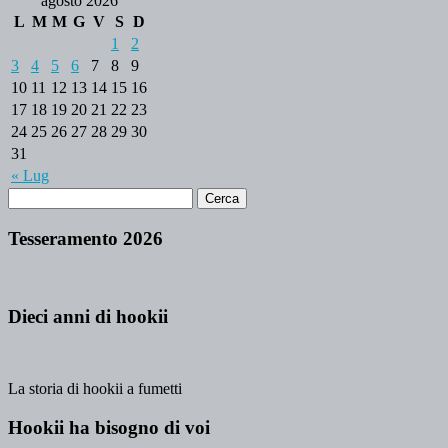
agosto 2026
L
M
M
G
V
S
D
1
2
3
4
5
6
7
8
9
10
11
12
13
14
15
16
17
18
19
20
21
22
23
24
25
26
27
28
29
30
31
« Lug
Tesseramento 2026
Dieci anni di hookii
La storia di hookii a fumetti
Hookii ha bisogno di voi