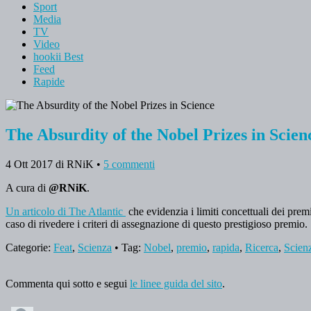
Sport
Media
TV
Video
hookii Best
Feed
Rapide
The Absurdity of the Nobel Prizes in Scien
4 Ott 2017
di RNiK
•
5 commenti
A cura di
@RNiK
.
Un articolo di The Atlantic
che evidenzia i limiti concettuali dei prem
caso di rivedere i criteri di assegnazione di questo prestigioso premio.
Categorie:
Feat
,
Scienza
• Tag:
Nobel
,
premio
,
rapida
,
Ricerca
,
Scien
Commenta qui sotto e segui
le linee guida del sito
.