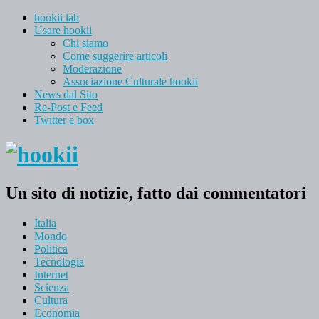
hookii lab
Usare hookii
Chi siamo
Come suggerire articoli
Moderazione
Associazione Culturale hookii
News dal Sito
Re-Post e Feed
Twitter e box
Un sito di notizie, fatto dai commentatori
Italia
Mondo
Politica
Tecnologia
Internet
Scienza
Cultura
Economia