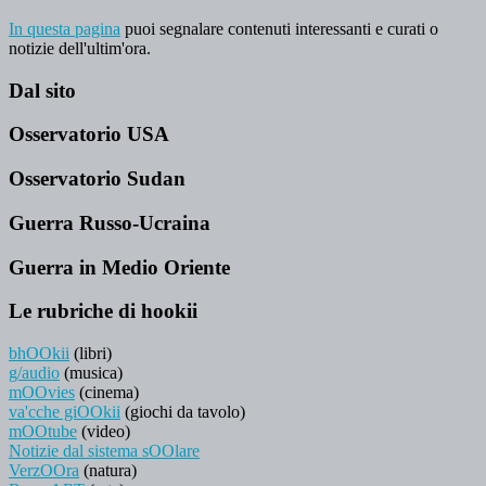
In questa pagina
puoi segnalare contenuti interessanti e curati o
notizie dell'ultim'ora.
Dal sito
Osservatorio USA
Osservatorio Sudan
Guerra Russo-Ucraina
Guerra in Medio Oriente
Le rubriche di hookii
bhOOkii
(libri)
g/audio
(musica)
mOOvies
(cinema)
va'cche giOOkii
(giochi da tavolo)
mOOtube
(video)
Notizie dal sistema sOOlare
VerzOOra
(natura)