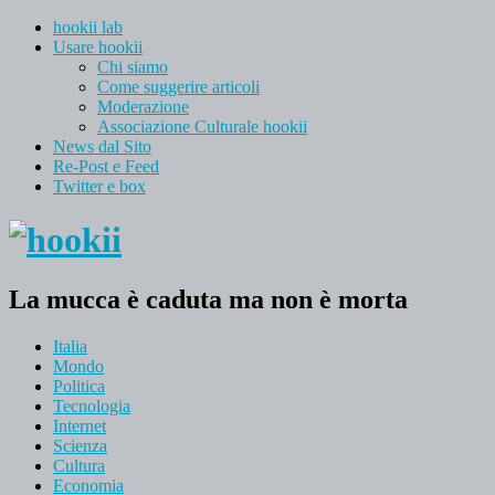
hookii lab
Usare hookii
Chi siamo
Come suggerire articoli
Moderazione
Associazione Culturale hookii
News dal Sito
Re-Post e Feed
Twitter e box
La mucca è caduta ma non è morta
Italia
Mondo
Politica
Tecnologia
Internet
Scienza
Cultura
Economia