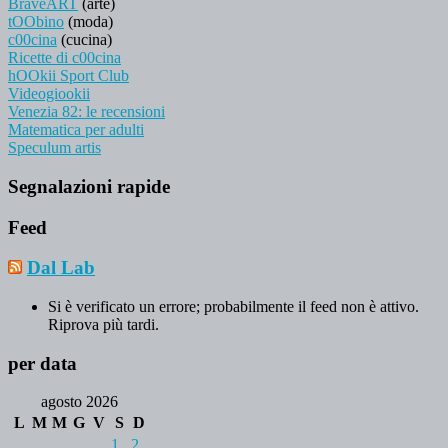
BraveART
(arte)
tOObino
(moda)
c00cina
(cucina)
Ricette di c00cina
hOOkii Sport Club
Videogiookii
Venezia 82: le recensioni
Matematica per adulti
Speculum artis
Segnalazioni rapide
Feed
Dal Lab
Si è verificato un errore; probabilmente il feed non è attivo.
Riprova più tardi.
per data
agosto 2026
L
M
M
G
V
S
D
1
2