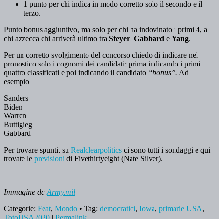
1 punto per chi indica in modo corretto solo il secondo e il
terzo.
Punto bonus aggiuntivo, ma solo per chi ha indovinato i primi 4, a
chi azzecca chi arriverà ultimo tra
Steyer
,
Gabbard
e
Yang
.
Per un corretto svolgimento del concorso chiedo di indicare nel
pronostico solo i cognomi dei candidati; prima indicando i primi
quattro classificati e poi indicando il candidato
“bonus”.
Ad
esempio
Sanders
Biden
Warren
Buttigieg
Gabbard
Per trovare spunti, su
Realclearpolitics
ci sono tutti i sondaggi e qui
trovate le
previsioni
di Fivethirtyeight (Nate Silver).
Immagine da
Army.mil
Categorie:
Feat
,
Mondo
• Tag:
democratici
,
Iowa
,
primarie USA
,
TotoUSA2020
|
Permalink