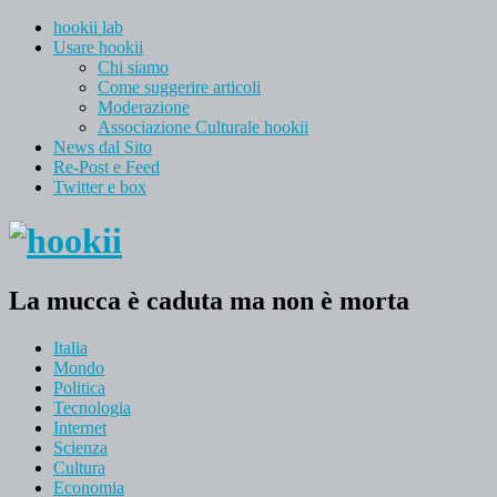
hookii lab
Usare hookii
Chi siamo
Come suggerire articoli
Moderazione
Associazione Culturale hookii
News dal Sito
Re-Post e Feed
Twitter e box
La mucca è caduta ma non è morta
Italia
Mondo
Politica
Tecnologia
Internet
Scienza
Cultura
Economia