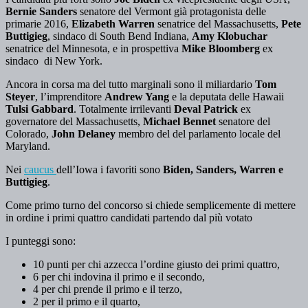
Bernie Sanders
senatore del Vermont già protagonista delle
primarie 2016,
Elizabeth Warren
senatrice del Massachusetts,
Pete
Buttigieg
, sindaco di South Bend Indiana,
Amy Klobuchar
senatrice del Minnesota, e in prospettiva
Mike Bloomberg
ex
sindaco di New York.
Ancora in corsa ma del tutto marginali sono il miliardario
Tom
Steyer
, l’imprenditore
Andrew Yang
e la deputata delle Hawaii
Tulsi Gabbard
. Totalmente irrilevanti
Deval Patrick
ex
governatore del Massachusetts,
Michael Bennet
senatore del
Colorado,
John Delaney
membro del del parlamento locale del
Maryland.
Nei
caucus
dell’Iowa i favoriti sono
Biden, Sanders, Warren e
Buttigieg
.
Come primo turno del concorso si chiede semplicemente di mettere
in ordine i primi quattro candidati partendo dal più votato
I punteggi sono:
10 punti per chi azzecca l’ordine giusto dei primi quattro,
6 per chi indovina il primo e il secondo,
4 per chi prende il primo e il terzo,
2 per il primo e il quarto,