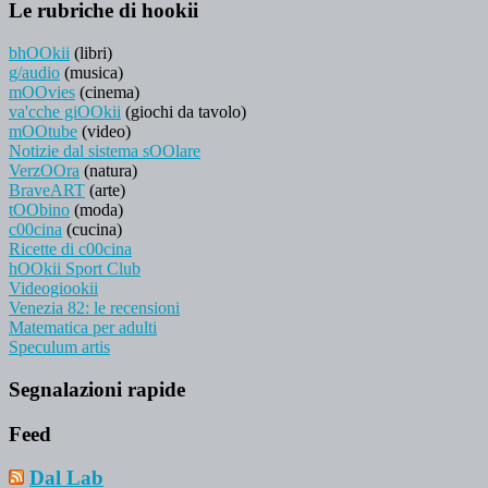
Le rubriche di hookii
bhOOkii
(libri)
g/audio
(musica)
mOOvies
(cinema)
va'cche giOOkii
(giochi da tavolo)
mOOtube
(video)
Notizie dal sistema sOOlare
VerzOOra
(natura)
BraveART
(arte)
tOObino
(moda)
c00cina
(cucina)
Ricette di c00cina
hOOkii Sport Club
Videogiookii
Venezia 82: le recensioni
Matematica per adulti
Speculum artis
Segnalazioni rapide
Feed
Dal Lab