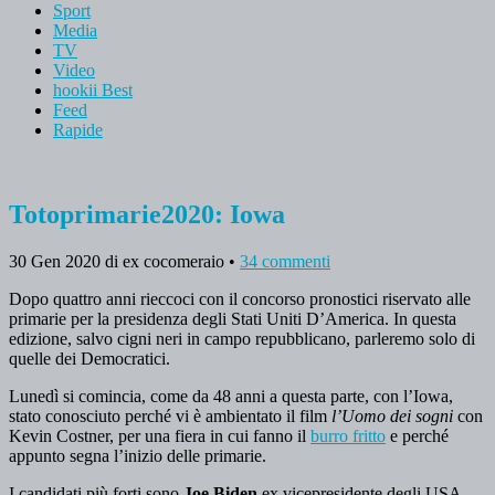
Sport
Media
TV
Video
hookii Best
Feed
Rapide
Totoprimarie2020: Iowa
30 Gen 2020
di ex cocomeraio
•
34 commenti
Dopo quattro anni rieccoci con il concorso pronostici riservato alle
primarie per la presidenza degli Stati Uniti D’America. In questa
edizione, salvo cigni neri in campo repubblicano, parleremo solo di
quelle dei Democratici.
Lunedì si comincia, come da 48 anni a questa parte, con l’Iowa,
stato conosciuto perché vi è ambientato il film
l’Uomo dei sogni
con
Kevin Costner, per una fiera in cui fanno il
burro fritto
e perché
appunto segna l’inizio delle primarie.
I candidati più forti sono
Joe Biden
ex vicepresidente degli USA,