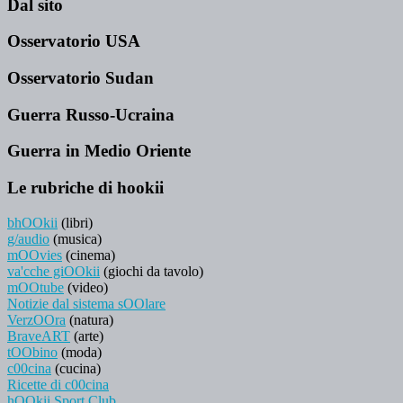
Dal sito
Osservatorio USA
Osservatorio Sudan
Guerra Russo-Ucraina
Guerra in Medio Oriente
Le rubriche di hookii
bhOOkii
(libri)
g/audio
(musica)
mOOvies
(cinema)
va'cche giOOkii
(giochi da tavolo)
mOOtube
(video)
Notizie dal sistema sOOlare
VerzOOra
(natura)
BraveART
(arte)
tOObino
(moda)
c00cina
(cucina)
Ricette di c00cina
hOOkii Sport Club