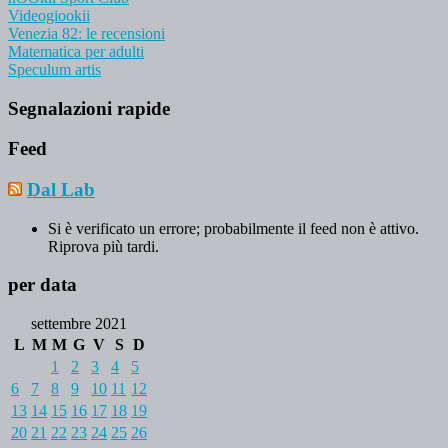
Videogiookii
Venezia 82: le recensioni
Matematica per adulti
Speculum artis
Segnalazioni rapide
Feed
Dal Lab
Si è verificato un errore; probabilmente il feed non è attivo.
Riprova più tardi.
per data
settembre 2021
L
M
M
G
V
S
D
1
2
3
4
5
6
7
8
9
10
11
12
13
14
15
16
17
18
19
20
21
22
23
24
25
26