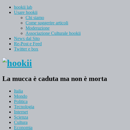
hookii lab
Usare hookii
Chi siamo
Come suggerire articoli
Moderazione
Associazione Culturale hookii
News dal Sito
Re-Post e Feed
Twitter e box
La mucca è caduta ma non è morta
Italia
Mondo
Politica
Tecnologia
Internet
Scienza
Cultura
Economia