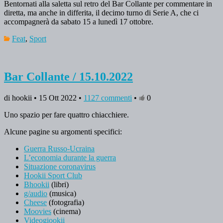
Bentornati alla saletta sul retro del Bar Collante per commentare in
diretta, ma anche in differita, il decimo turno di Serie A, che ci
accompagnerà da sabato 15 a lunedì 17 ottobre.
Feat
,
Sport
Bar Collante / 15.10.2022
di hookii • 15 Ott 2022 •
1127 commenti
•
0
Uno spazio per fare quattro chiacchiere.
Alcune pagine su argomenti specifici:
Guerra Russo-Ucraina
L’economia durante la guerra
Situazione coronavirus
Hookii Sport Club
Bhookii
(libri)
g/audio
(musica)
Cheese
(fotografia)
Moovies
(cinema)
Videogiookii