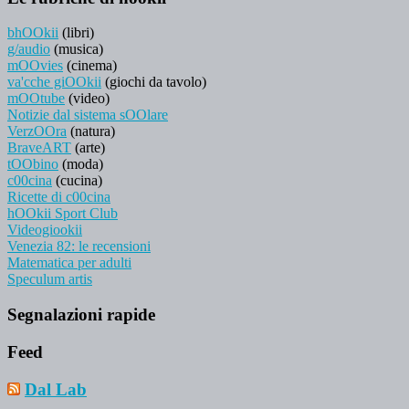
bhOOkii
(libri)
g/audio
(musica)
mOOvies
(cinema)
va'cche giOOkii
(giochi da tavolo)
mOOtube
(video)
Notizie dal sistema sOOlare
VerzOOra
(natura)
BraveART
(arte)
tOObino
(moda)
c00cina
(cucina)
Ricette di c00cina
hOOkii Sport Club
Videogiookii
Venezia 82: le recensioni
Matematica per adulti
Speculum artis
Segnalazioni rapide
Feed
Dal Lab