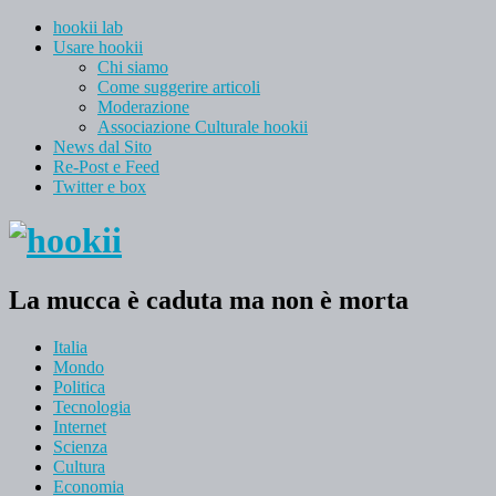
hookii lab
Usare hookii
Chi siamo
Come suggerire articoli
Moderazione
Associazione Culturale hookii
News dal Sito
Re-Post e Feed
Twitter e box
La mucca è caduta ma non è morta
Italia
Mondo
Politica
Tecnologia
Internet
Scienza
Cultura
Economia