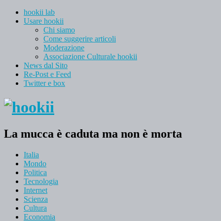
hookii lab
Usare hookii
Chi siamo
Come suggerire articoli
Moderazione
Associazione Culturale hookii
News dal Sito
Re-Post e Feed
Twitter e box
La mucca è caduta ma non è morta
Italia
Mondo
Politica
Tecnologia
Internet
Scienza
Cultura
Economia