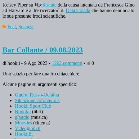
Kelsey Piper su
Vox
discute
della causa intentata da Francesca Gino
ad Harvard e ai tre ricercatori di
Data Colada
che hanno denunciato
le sue presunte frodi scientifiche.
Feat
,
Scienza
Bar Collante / 09.08.2023
di hookii • 9 Ago 2023 •
1292 commenti
•
0
Uno spazio per fare quattro chiacchiere.
Alcune pagine su argomenti specifici:
Guerra Russo-Ucraina
Situazione coronavirus
Hookii Sport Club
Bhookii
(libri)
g/audio
(musica)
Moovies
(cinema)
Videogiookii
Hookiifit