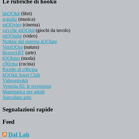
Le rubriche di hookii
bhOOkii
(libri)
g/audio
(musica)
mOOvies
(cinema)
va'cche giOOkii
(giochi da tavolo)
mOOtube
(video)
Notizie dal sistema sOOlare
VerzOOra
(natura)
BraveART
(arte)
tOObino
(moda)
c00cina
(cucina)
Ricette di c00cina
hOOkii Sport Club
Videogiookii
Venezia 82: le recensioni
Matematica per adulti
Speculum artis
Segnalazioni rapide
Feed
Dal Lab