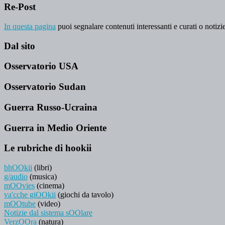
Re-Post
In questa pagina
puoi segnalare contenuti interessanti e curati o notizie
Dal sito
Osservatorio USA
Osservatorio Sudan
Guerra Russo-Ucraina
Guerra in Medio Oriente
Le rubriche di hookii
bhOOkii
(libri)
g/audio
(musica)
mOOvies
(cinema)
va'cche giOOkii
(giochi da tavolo)
mOOtube
(video)
Notizie dal sistema sOOlare
VerzOOra
(natura)