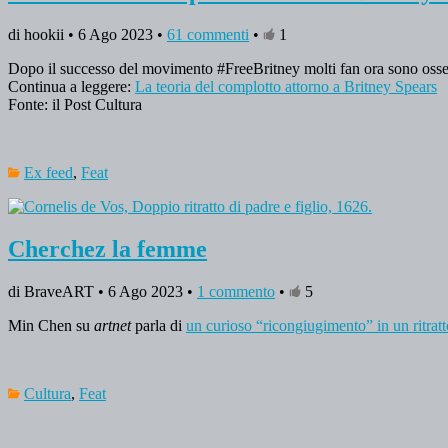
di hookii • 6 Ago 2023 •
61 commenti
•
1
Dopo il successo del movimento #FreeBritney molti fan ora sono osses
Continua a leggere:
La teoria del complotto attorno a Britney Spears
Fonte: il Post Cultura
Ex feed
,
Feat
Cherchez la femme
di BraveART • 6 Ago 2023 •
1 commento
•
5
Min Chen su
artnet
parla di
un curioso “ricongiugimento” in un ritratt
Cultura
,
Feat