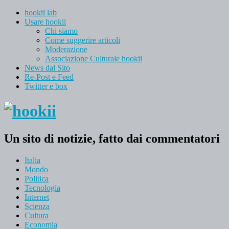
hookii lab
Usare hookii
Chi siamo
Come suggerire articoli
Moderazione
Associazione Culturale hookii
News dal Sito
Re-Post e Feed
Twitter e box
Un sito di notizie, fatto dai commentatori
Italia
Mondo
Politica
Tecnologia
Internet
Scienza
Cultura
Economia