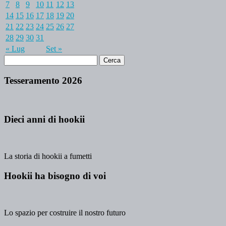
7
8
9
10
11
12
13
14
15
16
17
18
19
20
21
22
23
24
25
26
27
28
29
30
31
« Lug
Set »
Tesseramento 2026
Dieci anni di hookii
La storia di hookii a fumetti
Hookii ha bisogno di voi
Lo spazio per costruire il nostro futuro