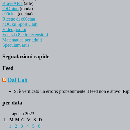
BraveART
(arte)
tOObino
(moda)
c00cina
(cucina)
Ricette di c00cina
hOOkii Sport Club
Videogiookii
Venezia 82: le recensioni
Matematica per adulti
Speculum artis
Segnalazioni rapide
Feed
Dal Lab
Si è verificato un errore; probabilmente il feed non è attivo. Rip
per data
agosto 2023
L
M
M
G
V
S
D
1
2
3
4
5
6