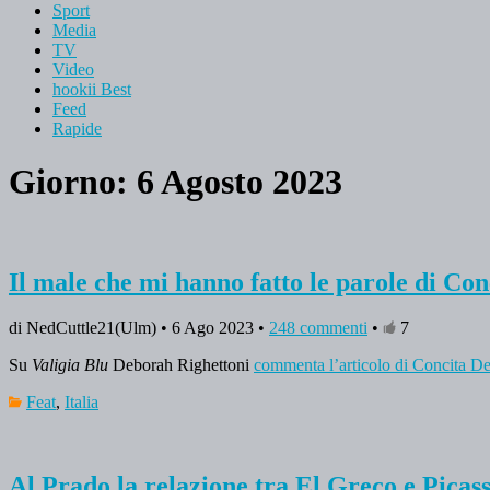
Sport
Media
TV
Video
hookii Best
Feed
Rapide
Giorno: 6 Agosto 2023
Il male che mi hanno fatto le parole di Co
di NedCuttle21(Ulm) • 6 Ago 2023 •
248 commenti
•
7
Su
Valigia Blu
Deborah Righettoni
commenta l’articolo di Concita D
Feat
,
Italia
Al Prado la relazione tra El Greco e Picass