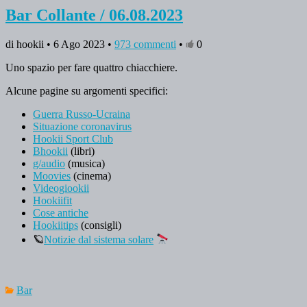
Bar Collante / 06.08.2023
di hookii • 6 Ago 2023 •
973 commenti
•
0
Uno spazio per fare quattro chiacchiere.
Alcune pagine su argomenti specifici:
Guerra Russo-Ucraina
Situazione coronavirus
Hookii Sport Club
Bhookii
(libri)
g/audio
(musica)
Moovies
(cinema)
Videogiookii
Hookiifit
Cose antiche
Hookiitips
(consigli)
🪐
Notizie dal sistema solare
Bar