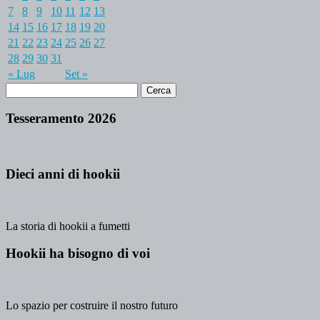
7
8
9
10
11
12
13
14
15
16
17
18
19
20
21
22
23
24
25
26
27
28
29
30
31
« Lug
Set »
Tesseramento 2026
Dieci anni di hookii
La storia di hookii a fumetti
Hookii ha bisogno di voi
Lo spazio per costruire il nostro futuro