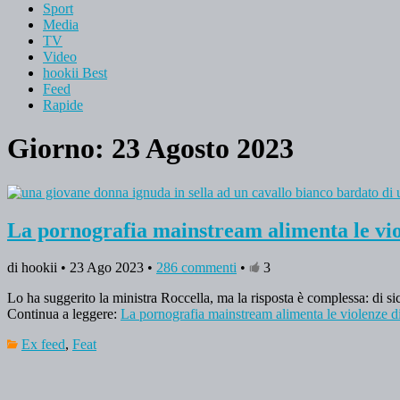
Sport
Media
TV
Video
hookii Best
Feed
Rapide
Giorno: 23 Agosto 2023
La pornografia mainstream alimenta le vio
di hookii • 23 Ago 2023 •
286 commenti
•
3
Lo ha suggerito la ministra Roccella, ma la risposta è complessa: di sic
Continua a leggere:
La pornografia mainstream alimenta le violenze d
Ex feed
,
Feat