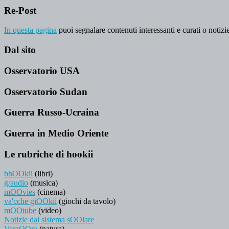
Re-Post
In questa pagina
puoi segnalare contenuti interessanti e curati o notizie
Dal sito
Osservatorio USA
Osservatorio Sudan
Guerra Russo-Ucraina
Guerra in Medio Oriente
Le rubriche di hookii
bhOOkii
(libri)
g/audio
(musica)
mOOvies
(cinema)
va'cche giOOkii
(giochi da tavolo)
mOOtube
(video)
Notizie dal sistema sOOlare
VerzOOra
(natura)