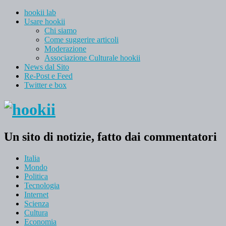
hookii lab
Usare hookii
Chi siamo
Come suggerire articoli
Moderazione
Associazione Culturale hookii
News dal Sito
Re-Post e Feed
Twitter e box
Un sito di notizie, fatto dai commentatori
Italia
Mondo
Politica
Tecnologia
Internet
Scienza
Cultura
Economia