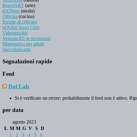
BraveART
(arte)
tOObino
(moda)
c00cina
(cucina)
Ricette di c00cina
hOOkii Sport Club
Videogiookii
Venezia 82: le recensioni
Matematica per adulti
Speculum artis
Segnalazioni rapide
Feed
Dal Lab
Si è verificato un errore; probabilmente il feed non è attivo. Rip
per data
agosto 2023
L
M
M
G
V
S
D
1
2
3
4
5
6