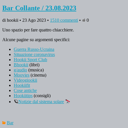
Bar Collante / 23.08.2023
di hookii • 23 Ago 2023 •
1510 commenti
•
0
Uno spazio per fare quattro chiacchiere.
Alcune pagine su argomenti specifici:
Guerra Russo-Ucraina
Situazione coronavirus
Hookii Sport Club
Bhookii
(libri)
g/audio
(musica)
Moovies
(cinema)
Videogiookii
Hookiifit
Cose antiche
Hookiitips
(consigli)
🪐
Notizie dal sistema solare
Bar