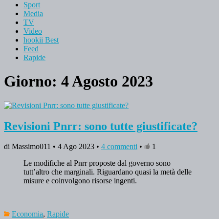
Sport
Media
TV
Video
hookii Best
Feed
Rapide
Giorno: 4 Agosto 2023
Revisioni Pnrr: sono tutte giustificate?
di Massimo011 • 4 Ago 2023 •
4 commenti
•
1
Le modifiche al Pnrr proposte dal governo sono
tutt’altro che marginali. Riguardano quasi la metà delle
misure e coinvolgono risorse ingenti.
Economia
,
Rapide