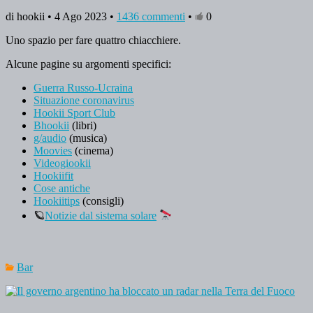
di hookii • 4 Ago 2023 •
1436 commenti
•
0
Uno spazio per fare quattro chiacchiere.
Alcune pagine su argomenti specifici:
Guerra Russo-Ucraina
Situazione coronavirus
Hookii Sport Club
Bhookii
(libri)
g/audio
(musica)
Moovies
(cinema)
Videogiookii
Hookiifit
Cose antiche
Hookiitips
(consigli)
🪐
Notizie dal sistema solare
Bar