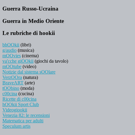
Guerra Russo-Ucraina
Guerra in Medio Oriente
Le rubriche di hookii
bhOOkii
(libri)
g/audio
(musica)
mOOvies
(cinema)
va'cche giOOkii
(giochi da tavolo)
mOOtube
(video)
Notizie dal sistema sOOlare
VerzOOra
(natura)
BraveART
(arte)
tOObino
(moda)
c00cina
(cucina)
Ricette di c00cina
hOOkii Sport Club
Videogiookii
Venezia 82: le recensioni
Matematica per adulti
Speculum artis