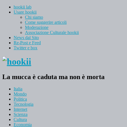
hookii lab
Usare hookii
Chi siamo
Come suggerire articoli
Moderazione
Associazione Culturale hookii
News dal Sito
Re-Post e Feed
Twitter e box
La mucca è caduta ma non è morta
Italia
Mondo
Politica
Tecnologia
Internet
Scienza
Cultura
Economia