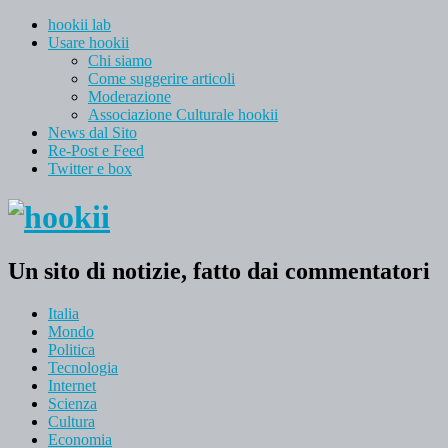
hookii lab
Usare hookii
Chi siamo
Come suggerire articoli
Moderazione
Associazione Culturale hookii
News dal Sito
Re-Post e Feed
Twitter e box
Un sito di notizie, fatto dai commentatori
Italia
Mondo
Politica
Tecnologia
Internet
Scienza
Cultura
Economia