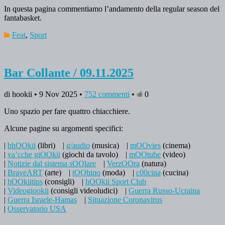
In questa pagina commentiamo l’andamento della regular season del
fantabasket.
Feat
,
Sport
Bar Collante / 09.11.2025
di hookii • 9 Nov 2025 •
752 commenti
•
0
Uno spazio per fare quattro chiacchiere.
Alcune pagine su argomenti specifici:
|
bhOOkii
(libri)
|
g/audio
(musica)
|
mOOvies
(cinema)
|
va’cche giOOkii
(giochi da tavolo)
|
mOOtube
(video)
|
Notizie dal sistema sOOlare
|
VerzOOra
(natura)
|
BraveART
(arte)
|
tOObino
(moda)
|
c00cina
(cucina)
|
hOOkiitips
(consigli)
|
hOOkii Sport Club
|
Videogiookii
(consigli videoludici)
|
Guerra Russo-Ucraina
|
Guerra Israele-Hamas
|
Situazione Coronavirus
|
Osservatorio USA