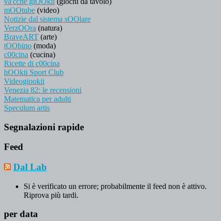
va'cche giOOkii
(giochi da tavolo)
mOOtube
(video)
Notizie dal sistema sOOlare
VerzOOra
(natura)
BraveART
(arte)
tOObino
(moda)
c00cina
(cucina)
Ricette di c00cina
hOOkii Sport Club
Videogiookii
Venezia 82: le recensioni
Matematica per adulti
Speculum artis
Segnalazioni rapide
Feed
Dal Lab
Si è verificato un errore; probabilmente il feed non è attivo.
Riprova più tardi.
per data