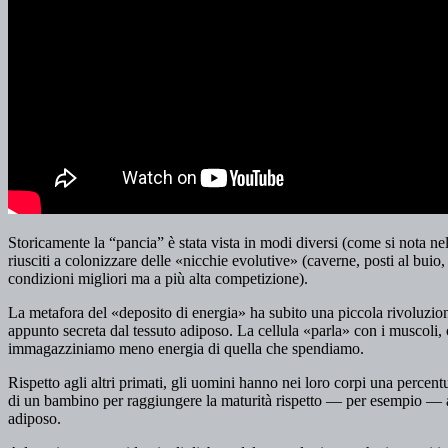
Storicamente la “pancia” è stata vista in modi diversi (come si nota n
riusciti a colonizzare delle «nicchie evolutive» (caverne, posti al bui
condizioni migliori ma a più alta competizione).
La metafora del «deposito di energia» ha subito una piccola rivoluzion
appunto secreta dal tessuto adiposo. La cellula «parla» con i muscoli, co
immagazziniamo meno energia di quella che spendiamo.
Rispetto agli altri primati, gli uomini hanno nei loro corpi una percen
di un bambino per raggiungere la maturità rispetto — per esempio — ad
adiposo.