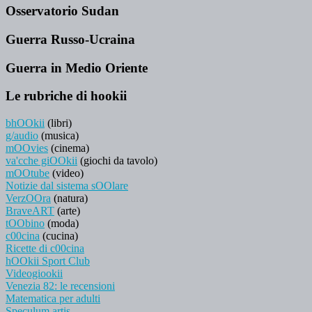
Osservatorio Sudan
Guerra Russo-Ucraina
Guerra in Medio Oriente
Le rubriche di hookii
bhOOkii
(libri)
g/audio
(musica)
mOOvies
(cinema)
va'cche giOOkii
(giochi da tavolo)
mOOtube
(video)
Notizie dal sistema sOOlare
VerzOOra
(natura)
BraveART
(arte)
tOObino
(moda)
c00cina
(cucina)
Ricette di c00cina
hOOkii Sport Club
Videogiookii
Venezia 82: le recensioni
Matematica per adulti
Speculum artis