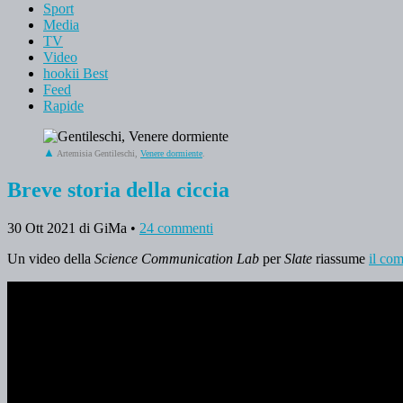
Sport
Media
TV
Video
hookii Best
Feed
Rapide
Artemisia Gentileschi,
Venere dormiente
.
Breve storia della ciccia
30 Ott 2021
di GiMa
•
24 commenti
Un video della
Science Communication Lab
per
Slate
riassume
il co