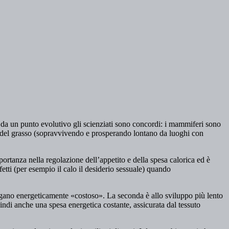
a da un punto evolutivo gli scienziati sono concordi: i mammiferi sono
one del grasso (sopravvivendo e prosperando lontano da luoghi con
ortanza nella regolazione dell’appetito e della spesa calorica ed è
fetti (per esempio il calo il desiderio sessuale) quando
 organo energeticamente «costoso». La seconda è allo sviluppo più lento
di anche una spesa energetica costante, assicurata dal tessuto