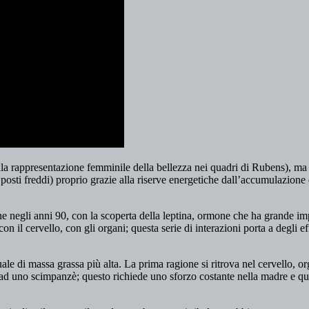
ella rappresentazione femminile della bellezza nei quadri di Rubens), m
o, posti freddi) proprio grazie alla riserve energetiche dall’accumulazi
e negli anni 90, con la scoperta della leptina, ormone che ha grande imp
n il cervello, con gli organi; questa serie di interazioni porta a degli ef
tuale di massa grassa più alta. La prima ragione si ritrova nel cervello,
 uno scimpanzè; questo richiede uno sforzo costante nella madre e quin