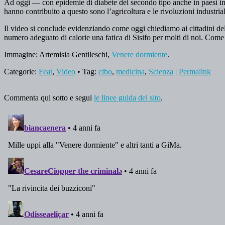
Ad oggi — con epidemie di diabete del secondo tipo anche in paesi in 
hanno contribuito a questo sono l’agricoltura e le rivoluzioni industri
Il video si conclude evidenziando come oggi chiediamo ai cittadini del
numero adeguato di calorie una fatica di Sisifo per molti di noi. Come
Immagine: Artemisia Gentileschi,
Venere dormiente
.
Categorie:
Feat
,
Video
• Tag:
cibo
,
medicina
,
Scienza
|
Permalink
Commenta qui sotto e segui
le linee guida del sito
.