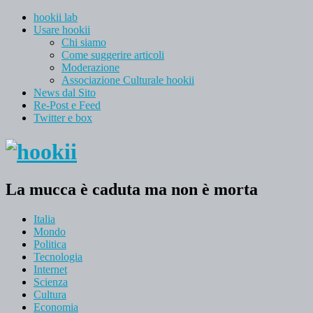
hookii lab
Usare hookii
Chi siamo
Come suggerire articoli
Moderazione
Associazione Culturale hookii
News dal Sito
Re-Post e Feed
Twitter e box
La mucca è caduta ma non è morta
Italia
Mondo
Politica
Tecnologia
Internet
Scienza
Cultura
Economia