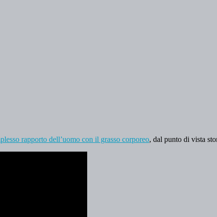
mplesso rapporto dell’uomo con il grasso corporeo
, dal punto di vista st