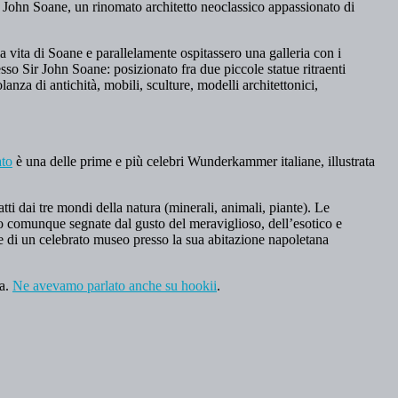
 John Soane, un rinomato architetto neoclassico appassionato di
la vita di Soane e parallelamente ospitassero una galleria con i
esso Sir John Soane: posizionato fra due piccole statue ritraenti
nza di antichità, mobili, sculture, modelli architettonici,
ato
è una delle prime e più celebri Wunderkammer italiane, illustrata
ratti dai tre mondi della natura (minerali, animali, piante). Le
ono comunque segnate dal gusto del meraviglioso, dell’esotico e
e di un celebrato museo presso la sua abitazione napoletana
na.
Ne avevamo parlato anche su hookii
.