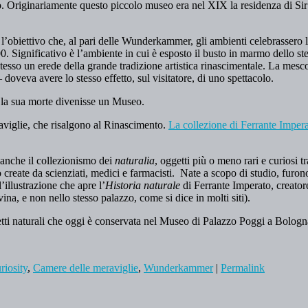
. Originariamente questo piccolo museo era nel XIX la residenza di Sir
ra l’obiettivo che, al pari delle Wunderkammer, gli ambienti celebrassero 
00. Significativo è l’ambiente in cui è esposto il busto in marmo dello st
esso un erede della grande tradizione artistica rinascimentale. La mescola
 doveva avere lo stesso effetto, sul visitatore, di uno spettacolo.
 la sua morte divenisse un Museo.
aviglie, che risalgono al Rinascimento.
La collezione di Ferrante Imper
a anche il collezionismo dei
naturalia
, oggetti più o meno rari e curiosi t
o create da scienziati, medici e farmacisti. Nate a scopo di studio, fur
illustrazione che apre l’
Historia naturale
di Ferrante Imperato, creator
ina, e non nello stesso palazzo, come si dice in molti siti).
etti naturali che oggi è conservata nel Museo di Palazzo Poggi a Bolog
riosity
,
Camere delle meraviglie
,
Wunderkammer
|
Permalink