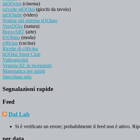
mOOvies
(cinema)
va'cche giOOkii
(giochi da tavolo)
mOOtube
(video)
Notizie dal sistema sOOlare
VerzOOra
(natura)
BraveART
(arte)
tOObino
(moda)
c00cina
(cucina)
Ricette di c00cina
hOOkii Sport Club
Videogiookii
Venezia 82: le recensioni
Matematica per adulti
Speculum artis
Segnalazioni rapide
Feed
Dal Lab
Si è verificato un errore; probabilmente il feed non è attivo. Rip
per data