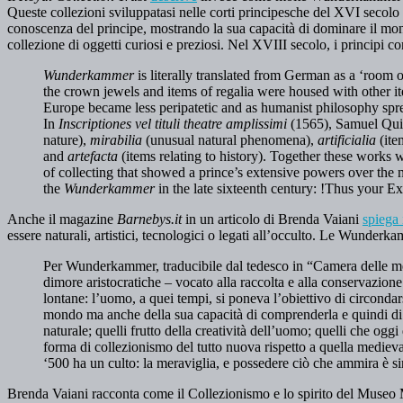
Queste collezioni sviluppatasi nelle corti principesche del XVI secolo i
conoscenza del principe, mostrando la sua capacità di dominare il mon
collezione di oggetti curiosi e preziosi. Nel XVIII secolo, i principi 
Wunderkammer
is literally translated from German as a ‘room o
the crown jewels and items of regalia were housed with other i
Europe became less peripatetic and as humanist philosophy spre
In
Inscriptiones vel tituli theatre amplissimi
(1565), Samuel Quic
nature),
mirabilia
(unusual natural phenomena),
artificialia
(it
and
artefacta
(items relating to history). Together these works
of collecting that showed a prince’s extensive powers over the n
the
Wunderkammer
in the late sixteenth century: !Thus your E
Anche il magazine
Barnebys.it
in un articolo di Brenda Vaiani
spiega 
essere naturali, artistici, tecnologici o legati all’occulto. Le Wunderk
Per Wunderkammer, traducibile dal tedesco in “Camera delle merav
dimore aristocratiche – vocato alla raccolta e alla conservazione 
lontane: l’uomo, a quei tempi, si poneva l’obiettivo di circondar
mondo ma anche della sua capacità di comprenderla e quindi di p
naturale; quelli frutto della creatività dell’uomo; quelli che oggi
forma di collezionismo del tutto nuova rispetto a quella mediev
‘500 ha un culto: la meraviglia, e possedere ciò che ammira è
Brenda Vaiani racconta come il Collezionismo e lo spirito del Museo