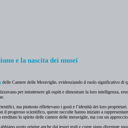
nismo e la nascita dei musei
a
delle Camere delle Meraviglie, evidenziando il ruolo significativo di q
 utilizzavano per intrattenere gli ospiti e dimostrare la loro intelligenza,
ne.
ifici, ma piuttosto riflettevano i gusti e l’identità dei loro proprietari
il progresso scientifico, queste raccolte hanno iniziato a rappresentare
ereditato lo spirito delle camere delle meraviglie, ma con un approccio 
no avuto origine anche dai tesori reali e come siano diventate spazi p