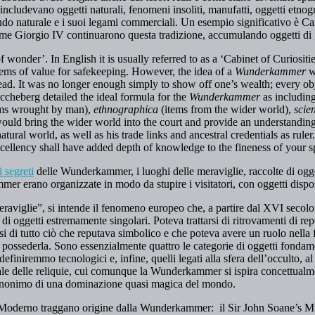
ncludevano oggetti naturali, fenomeni insoliti, manufatti, oggetti etnogra
do naturale e i suoi legami commerciali. Un esempio significativo è Ca
come Giorgio IV continuarono questa tradizione, accumulando oggetti di g
f wonder’. In English it is usually referred to as a ‘Cabinet of Curiosit
tems of value for safekeeping. However, the idea of a
Wunderkammer
w
ad. It was no longer enough simply to show off one’s wealth; every obje
cheberg detailed the ideal formula for the
Wunderkammer
as includin
ems wrought by man),
ethnographica
(items from the wider world),
scie
 would bring the wider world into the court and provide an understanding
atural world, as well as his trade links and ancestral credentials as ru
xcellency shall have added depth of knowledge to the fineness of your sp
i segreti
delle Wunderkammer, i luoghi delle meraviglie, raccolte di ogget
ammer erano organizzate in modo da stupire i visitatori, con oggetti dispo
iglie”, si intende il fenomeno europeo che, a partire dal XVI secolo po
di oggetti estremamente singolari. Poteva trattarsi di ritrovamenti di rep
si di tutto ciò che reputava simbolico e che poteva avere un ruolo nella 
ossederla. Sono essenzialmente quattro le categorie di oggetti fondament
 definiremmo tecnologici e, infine, quelli legati alla sfera dell’occulto, a
ale delle reliquie, cui comunque la Wunderkammer si ispira concettualmen
 sinonimo di una dominazione quasi magica del mondo.
 Moderno traggano origine dalla Wunderkammer: il Sir John Soane’s Mu