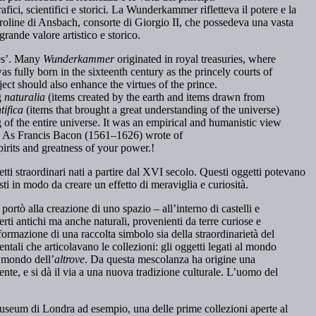
fici, scientifici e storici. La Wunderkammer rifletteva il potere e la
roline di Ansbach, consorte di Giorgio II, che possedeva una vasta
rande valore artistico e storico.
ies’. Many
Wunderkammer
originated in royal treasuries, where
as fully born in the sixteenth century as the princely courts of
ct should also enhance the virtues of the prince.
g
naturalia
(items created by the earth and items drawn from
ntifica
(items that brought a great understanding of the universe)
 of the entire universe. It was an empirical and humanistic view
ler. As Francis Bacon (1561–1626) wrote of
irits and greatness of your power.!
ti straordinari nati a partire dal XVI secolo. Questi oggetti potevano
sti in modo da creare un effetto di meraviglia e curiosità.
rtò alla creazione di uno spazio – all’interno di castelli e
erti antichi ma anche naturali, provenienti da terre curiose e
formazione di una raccolta simbolo sia della straordinarietà del
ali che articolavano le collezioni: gli oggetti legati al mondo
l mondo dell’
altrove
. Da questa mescolanza ha origine una
te, e si dà il via a una nuova tradizione culturale. L’uomo del
seum di Londra ad esempio, una delle prime collezioni aperte al