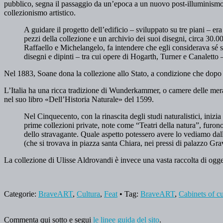
pubblico, segna il passaggio da un’epoca a un nuovo post-illuminismo
collezionismo artistico.
A guidare il progetto dell’edificio – sviluppato su tre piani – e
pezzi della collezione e un archivio dei suoi disegni, circa 30.0
Raffaello e Michelangelo, fa intendere che egli considerava sé st
disegni e dipinti – tra cui opere di Hogarth, Turner e Canaletto –
Nel 1883, Soane dona la collezione allo Stato, a condizione che dopo
L’Italia ha una ricca tradizione di Wunderkammer, o camere delle mer
nel suo libro «Dell’Historia Naturale» del 1599.
Nel Cinquecento, con la rinascita degli studi naturalistici, inizi
prime collezioni private, note come “Teatri della natura”, furon
dello stravagante. Quale aspetto potessero avere lo vediamo dall’
(che si trovava in piazza santa Chiara, nei pressi di palazzo Grav
La collezione di Ulisse Aldrovandi è invece una vasta raccolta di ogg
Categorie:
BraveART
,
Cultura
,
Feat
• Tag:
BraveART
,
Cabinets of cu
Commenta qui sotto e segui
le linee guida del sito
.