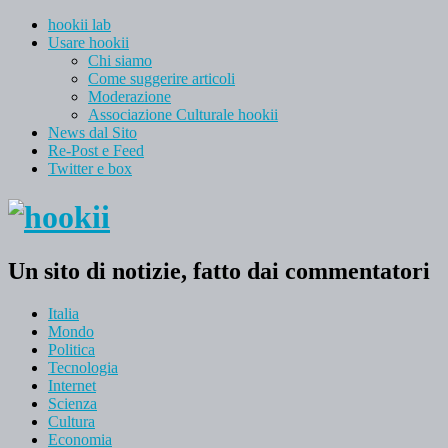
hookii lab
Usare hookii
Chi siamo
Come suggerire articoli
Moderazione
Associazione Culturale hookii
News dal Sito
Re-Post e Feed
Twitter e box
Un sito di notizie, fatto dai commentatori
Italia
Mondo
Politica
Tecnologia
Internet
Scienza
Cultura
Economia