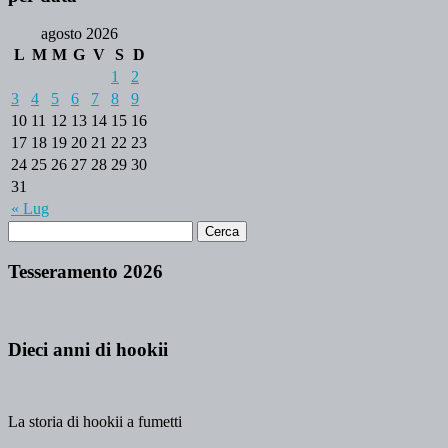
agosto 2026
L
M
M
G
V
S
D
1
2
3
4
5
6
7
8
9
10
11
12
13
14
15
16
17
18
19
20
21
22
23
24
25
26
27
28
29
30
31
« Lug
Tesseramento 2026
Dieci anni di hookii
La storia di hookii a fumetti