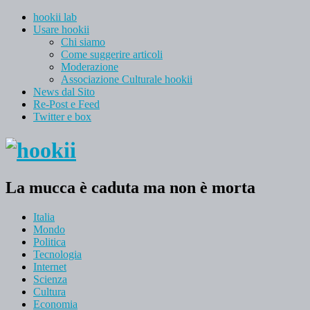
hookii lab
Usare hookii
Chi siamo
Come suggerire articoli
Moderazione
Associazione Culturale hookii
News dal Sito
Re-Post e Feed
Twitter e box
La mucca è caduta ma non è morta
Italia
Mondo
Politica
Tecnologia
Internet
Scienza
Cultura
Economia