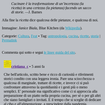
Cucinare è la trasformazione di un’incertezza (la
ricetta) in una certezza (la pietanza) facendo un sacco
di storie. —
J. Barnes
Alla fine la
ricetta
dice qualcosa delle pietanze, e qualcosa di noi.
Immagine:
Janice Biala
, Blue Kitchen (da
Wikipedia
).
Categorie:
Cultura
,
Feat
• Tag:
antropologia
,
cucina
,
ricette
,
storia
|
Permalink
Commenta qui sotto e segui
le linee guida del sito
.