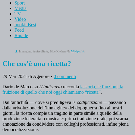
Sport
Media
TV
Video
hookii Best
Feed
Rapide
Immagine:
Janice Biala
, Blue Kitchen (da
Wikipedia
).
Che cos’è una ricetta?
29 Mar 2021
di Agenore
•
0 commenti
Dario de Marco su
L’Indiscreto
racconta
la storia, le funzioni, la
fruizione di quello che noi oggi chiamiamo “ricetta”
.
Dall’antichità — dove si prediligeva la
codificazione —
passando
dalla «rivoluzione dell’immagine» del dopoguerra fino ai nostri
giorni, la ricetta compie un tragitto in parte simile a quello della
produzione letteraria o musicale: prima tradizione orale, poi scarna
annotazione da condividere con colleghi professionsti, infine piena
democratizzazione.