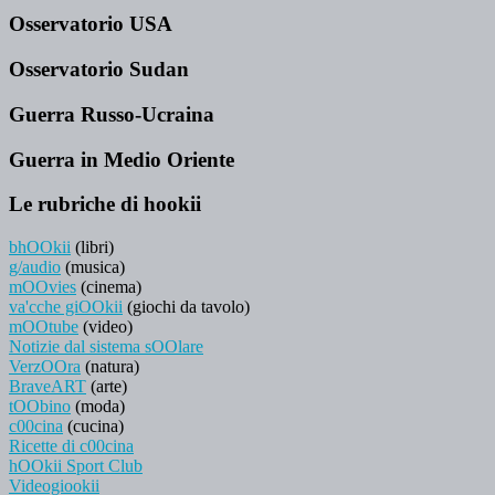
Osservatorio USA
Osservatorio Sudan
Guerra Russo-Ucraina
Guerra in Medio Oriente
Le rubriche di hookii
bhOOkii
(libri)
g/audio
(musica)
mOOvies
(cinema)
va'cche giOOkii
(giochi da tavolo)
mOOtube
(video)
Notizie dal sistema sOOlare
VerzOOra
(natura)
BraveART
(arte)
tOObino
(moda)
c00cina
(cucina)
Ricette di c00cina
hOOkii Sport Club
Videogiookii