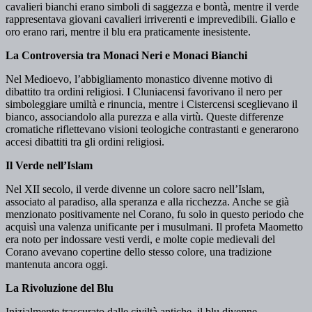
cavalieri bianchi erano simboli di saggezza e bontà, mentre il verde
rappresentava giovani cavalieri irriverenti e imprevedibili. Giallo e
oro erano rari, mentre il blu era praticamente inesistente.
La Controversia tra Monaci Neri e Monaci Bianchi
Nel Medioevo, l’abbigliamento monastico divenne motivo di
dibattito tra ordini religiosi. I Cluniacensi favorivano il nero per
simboleggiare umiltà e rinuncia, mentre i Cistercensi sceglievano il
bianco, associandolo alla purezza e alla virtù. Queste differenze
cromatiche riflettevano visioni teologiche contrastanti e generarono
accesi dibattiti tra gli ordini religiosi.
Il Verde nell’Islam
Nel XII secolo, il verde divenne un colore sacro nell’Islam,
associato al paradiso, alla speranza e alla ricchezza. Anche se già
menzionato positivamente nel Corano, fu solo in questo periodo che
acquisì una valenza unificante per i musulmani. Il profeta Maometto
era noto per indossare vesti verdi, e molte copie medievali del
Corano avevano copertine dello stesso colore, una tradizione
mantenuta ancora oggi.
La Rivoluzione del Blu
Inizialmente trascurato dalle civiltà antiche, il blu divenne