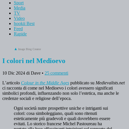
Sport
Media
TV
Video
hookii Best
Feed
Rapide
Image Bing Creator
I colori nel Medioevo
10 Dic 2024
di Dave
•
25 commenti
L’articolo
Colour in the Middle Ages
pubblicato su
Medievalists.net
ci racconta di come nel Medioevo i colori avessero significati
simbolici profondi, influenzando non solo l’estetica, ma anche le
credenze sociali e religiose dell’epoca.
Ogni società nutre prospettive uniche e intriganti sui
colori: cosa simboleggiano, quali sono ritenuti
esteticamente più gradevoli e quali dovrebbero essere
evitati. Lo storico francese Michel Pastoureau ha
portato alla luce affascinanti intuizioni sul rapporto del