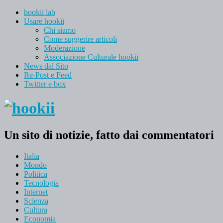
hookii lab
Usare hookii
Chi siamo
Come suggerire articoli
Moderazione
Associazione Culturale hookii
News dal Sito
Re-Post e Feed
Twitter e box
Un sito di notizie, fatto dai commentatori
Italia
Mondo
Politica
Tecnologia
Internet
Scienza
Cultura
Economia