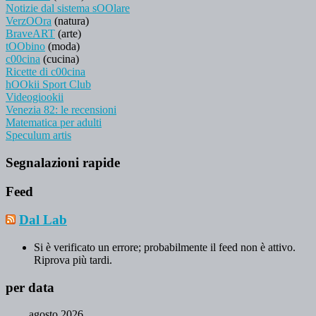
Notizie dal sistema sOOlare
VerzOOra
(natura)
BraveART
(arte)
tOObino
(moda)
c00cina
(cucina)
Ricette di c00cina
hOOkii Sport Club
Videogiookii
Venezia 82: le recensioni
Matematica per adulti
Speculum artis
Segnalazioni rapide
Feed
Dal Lab
Si è verificato un errore; probabilmente il feed non è attivo.
Riprova più tardi.
per data
agosto 2026