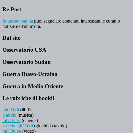
Re-Post
In questa pagina
puoi segnalare contenuti interessanti e curati o
notizie dell'ultim'ora.
Dal sito
Osservatorio USA
Osservatorio Sudan
Guerra Russo-Ucraina
Guerra in Medio Oriente
Le rubriche di hookii
bhOOkii
(libri)
g/audio
(musica)
mOOvies
(cinema)
va'cche giOOkii
(giochi da tavolo)
mOOtube
(video)