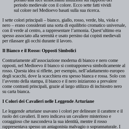
periodo medievale con il colore. Ecco sette fatti vividi
sul colore nel Medioevo basati sulla sua ricerca.
I sette colori principali – bianco, giallo, rosso, verde, blu, viola e
nero – erano considerati una sorta di equilibrio cromatico universale,
con il verde al centro, a rappresentare l’armonia. Quest’ultimo era
spesso associato alla serenità e usato persino dai copisti medievali
per rilassare gli occhi durante il lavoro.
Il Bianco e il Rosso: Opposti Simbolici
Contrariamente all’associazione moderna di bianco e nero come
opposti, nel Medioevo il bianco si contrapponeva simbolicamente al
rosso. Questa idea si riflette, per esempio, nell’adattamento europeo
degli scacchi, dove la scacchiera era spesso bianca e rossa. Solo con
l’avvento della stampa, il bianco e il nero iniziarono a prevalere
come contrasti principali, grazie al largo utilizzo di inchiostro nero
su carta bianca.
I Colori dei Cavalieri nelle Leggende Arturiane
Le leggende arturiane usavano i colori per delineare il carattere e il
ruolo dei cavalieri. Il nero indicava un cavaliere misterioso e
coraggioso che nascondeva la sua identità, mentre il rosso
rappresentava spesso un antagonista malvagio o soprannaturale. I