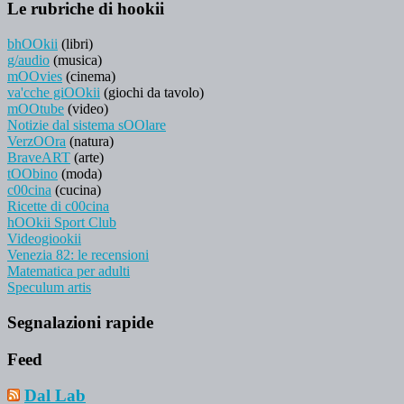
Le rubriche di hookii
bhOOkii
(libri)
g/audio
(musica)
mOOvies
(cinema)
va'cche giOOkii
(giochi da tavolo)
mOOtube
(video)
Notizie dal sistema sOOlare
VerzOOra
(natura)
BraveART
(arte)
tOObino
(moda)
c00cina
(cucina)
Ricette di c00cina
hOOkii Sport Club
Videogiookii
Venezia 82: le recensioni
Matematica per adulti
Speculum artis
Segnalazioni rapide
Feed
Dal Lab