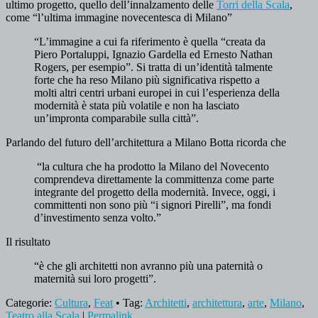
ultimo progetto, quello dell’innalzamento delle
Torri della Scala
,
come “l’ultima immagine novecentesca di Milano”
“L’immagine a cui fa riferimento è quella “creata da
Piero Portaluppi, Ignazio Gardella ed Ernesto Nathan
Rogers, per esempio”. Si tratta di un’identità talmente
forte che ha reso Milano più significativa rispetto a
molti altri centri urbani europei in cui l’esperienza della
modernità è stata più volatile e non ha lasciato
un’impronta comparabile sulla città”.
Parlando del futuro dell’architettura a Milano Botta ricorda che
“la cultura che ha prodotto la Milano del Novecento
comprendeva direttamente la committenza come parte
integrante del progetto della modernità. Invece, oggi, i
committenti non sono più “i signori Pirelli”, ma fondi
d’investimento senza volto.”
Il risultato
“è che gli architetti non avranno più una paternità o
maternità sui loro progetti”.
Categorie:
Cultura
,
Feat
• Tag:
Architetti
,
architettura
,
arte
,
Milano
,
Teatro alla Scala
|
Permalink