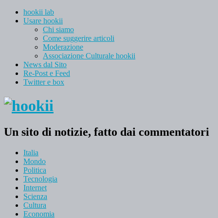
hookii lab
Usare hookii
Chi siamo
Come suggerire articoli
Moderazione
Associazione Culturale hookii
News dal Sito
Re-Post e Feed
Twitter e box
Un sito di notizie, fatto dai commentatori
Italia
Mondo
Politica
Tecnologia
Internet
Scienza
Cultura
Economia