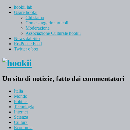
hookii lab
Usare hookii
Chi siamo
Come suggerire articoli
Moderazione
Associazione Culturale hookii
News dal Sito
Re-Post e Feed
Twitter e box
Un sito di notizie, fatto dai commentatori
Italia
Mondo
Politica
Tecnologia
Internet
Scienza
Cultura
Economia