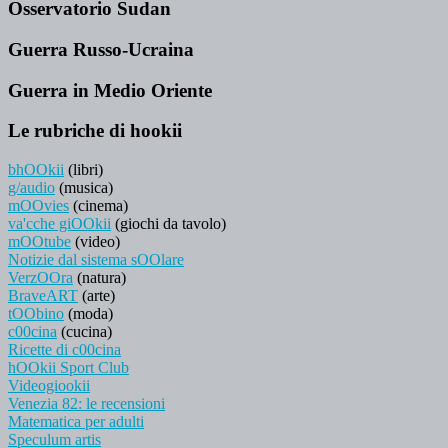
Osservatorio Sudan
Guerra Russo-Ucraina
Guerra in Medio Oriente
Le rubriche di hookii
bhOOkii
(libri)
g/audio
(musica)
mOOvies
(cinema)
va'cche giOOkii
(giochi da tavolo)
mOOtube
(video)
Notizie dal sistema sOOlare
VerzOOra
(natura)
BraveART
(arte)
tOObino
(moda)
c00cina
(cucina)
Ricette di c00cina
hOOkii Sport Club
Videogiookii
Venezia 82: le recensioni
Matematica per adulti
Speculum artis