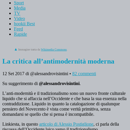
Sport
Media
TV
Video
hookii Best
Feed
Rapide
Immagine tratta da
Wikimedia Commons
.
La critica all’antimodernità moderna
12 Set 2017
di @alessandrovisintini
•
82 commenti
Su suggerimento di
@alessandrovisintini
.
L’anti-modernità e il tradizionalismo sono un nuovo fronte culturale
liquido che si affaccia nell’Occidente e che basa la sua essenza nella
contraddizione. Liquido in quanto la catalogazione di qualunque
pensiero del Novecento è vista come verità primitiva, senza
domandarsi se quello che si pensa è incompatibile.
Linkiesta, in questo
articolo di Alessio Postiglione
, ci parla della
riscossa dell’Occidente laico verso il tradizionalismo.