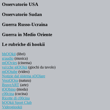
Osservatorio USA
Osservatorio Sudan
Guerra Russo-Ucraina
Guerra in Medio Oriente
Le rubriche di hookii
bhOOkii
(libri)
g/audio
(musica)
mOOvies
(cinema)
va'cche giOOkii
(giochi da tavolo)
mOOtube
(video)
Notizie dal sistema sOOlare
VerzOOra
(natura)
BraveART
(arte)
tOObino
(moda)
c00cina
(cucina)
Ricette di c00cina
hOOkii Sport Club
Videogiookii