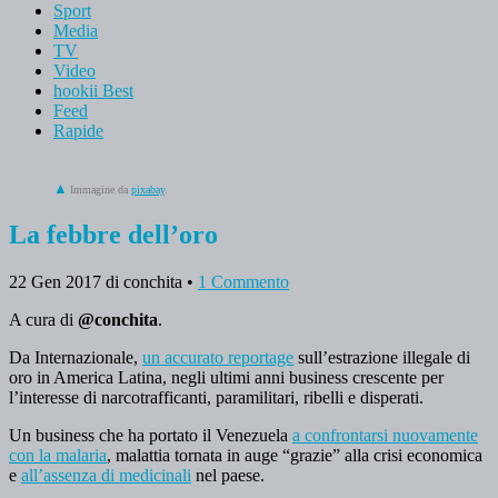
Sport
Media
TV
Video
hookii Best
Feed
Rapide
Immagine da
pixabay
.
La febbre dell’oro
22 Gen 2017
di conchita
•
1 Commento
A cura di
@conchita
.
Da Internazionale,
un accurato reportage
sull’estrazione illegale di
oro in America Latina, negli ultimi anni business crescente per
l’interesse di narcotrafficanti, paramilitari, ribelli e disperati.
Un business che ha portato il Venezuela
a confrontarsi nuovamente
con la malaria
, malattia tornata in auge “grazie” alla crisi economica
e
all’assenza di medicinali
nel paese.