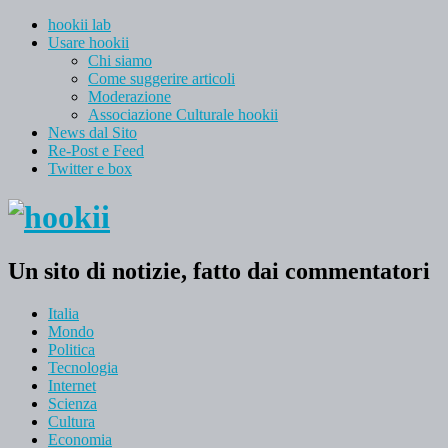
hookii lab
Usare hookii
Chi siamo
Come suggerire articoli
Moderazione
Associazione Culturale hookii
News dal Sito
Re-Post e Feed
Twitter e box
Un sito di notizie, fatto dai commentatori
Italia
Mondo
Politica
Tecnologia
Internet
Scienza
Cultura
Economia