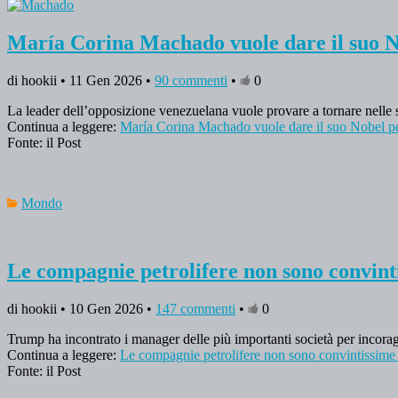
María Corina Machado vuole dare il suo N
di hookii • 11 Gen 2026 •
90 commenti
•
0
La leader dell’opposizione venezuelana vuole provare a tornare nelle
Continua a leggere:
María Corina Machado vuole dare il suo Nobel p
Fonte: il Post
Mondo
Le compagnie petrolifere non sono convinti
di hookii • 10 Gen 2026 •
147 commenti
•
0
Trump ha incontrato i manager delle più importanti società per incoraggi
Continua a leggere:
Le compagnie petrolifere non sono convintissime 
Fonte: il Post