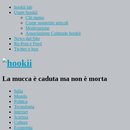
hookii lab
Usare hookii
Chi siamo
Come suggerire articoli
Moderazione
Associazione Culturale hookii
News dal Sito
Re-Post e Feed
Twitter e box
La mucca è caduta ma non è morta
Italia
Mondo
Politica
Tecnologia
Internet
Scienza
Cultura
Economia