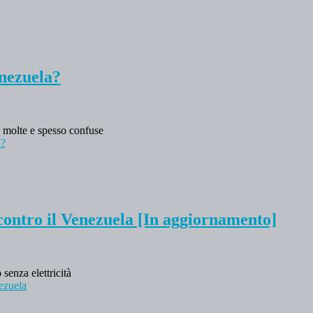
enezuela?
o molte e spesso confuse
a?
contro il Venezuela [In aggiornamento]
senza elettricità
nezuela