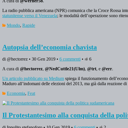
A cura di
@werner58
.
La radio pubblica americana (NPR) comunica che la Croce Rossa int
statunitense verso il Venezuela
; le modalità dell’operazione sono riten
Mondo
,
Rapide
Autopsia dell’economia chavista
di @hectorrez • 30 Gen 2019 •
6 commenti
•
6
A cura di
@hectorrez
,
@NedCuttle21(Ulm)
,
@trt
, e
@err
.
Un articolo pubblicato su Medium
spiega il funzionamento dell’econom
Maduro all’indomani delle elezioni del 2013, ma già dalla reazione d
Economia
,
Feat
Il Protestantesimo alla conquista della po
di Ippolito stefanoforo • 10 Gen 2019 •
6 commenti
•
2