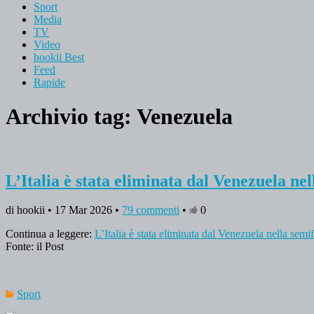
Sport
Media
TV
Video
hookii Best
Feed
Rapide
Archivio tag:
Venezuela
L’Italia è stata eliminata dal Venezuela nel
di hookii • 17 Mar 2026 •
79 commenti
•
0
Continua a leggere:
L’Italia è stata eliminata dal Venezuela nella semi
Fonte: il Post
Sport