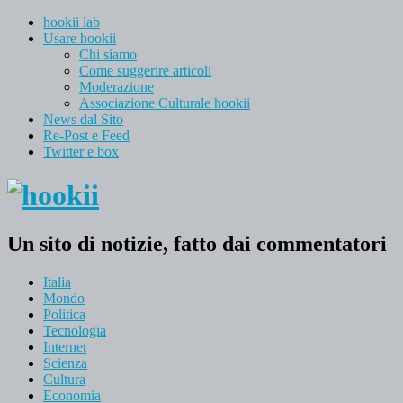
hookii lab
Usare hookii
Chi siamo
Come suggerire articoli
Moderazione
Associazione Culturale hookii
News dal Sito
Re-Post e Feed
Twitter e box
Un sito di notizie, fatto dai commentatori
Italia
Mondo
Politica
Tecnologia
Internet
Scienza
Cultura
Economia