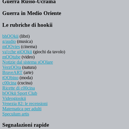
Guerra Russo-Ucraina
Guerra in Medio Oriente
Le rubriche di hookii
bhOOkii
(libri)
g/audio
(musica)
mOOvies
(cinema)
va'cche giOOkii
(giochi da tavolo)
mOOtube
(video)
Notizie dal sistema sOOlare
VerzOOra
(natura)
BraveART
(arte)
tOObino
(moda)
c00cina
(cucina)
Ricette di c00cina
hOOkii Sport Club
Videogiookii
Venezia 82: le recensioni
Matematica per adulti
Speculum artis
Segnalazioni rapide