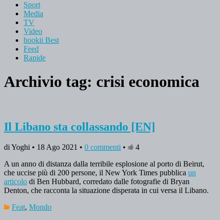
Sport
Media
TV
Video
hookii Best
Feed
Rapide
Archivio tag:
crisi economica
Il Libano sta collassando [EN]
di Yoghi • 18 Ago 2021 •
0 commenti
•
4
A un anno di distanza dalla terribile esplosione al porto di Beirut,
che uccise più di 200 persone, il New York Times pubblica
un
articolo
di Ben Hubbard, corredato dalle fotografie di Bryan
Denton, che racconta la situazione disperata in cui versa il Libano.
Feat
,
Mondo