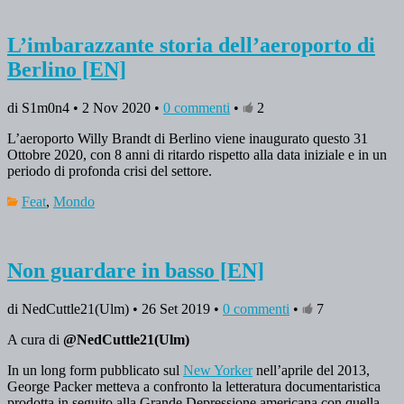
L’imbarazzante storia dell’aeroporto di
Berlino [EN]
di S1m0n4 • 2 Nov 2020 •
0 commenti
•
2
L’aeroporto Willy Brandt di Berlino viene inaugurato questo 31
Ottobre 2020, con 8 anni di ritardo rispetto alla data iniziale e in un
periodo di profonda crisi del settore.
Feat
,
Mondo
Non guardare in basso [EN]
di NedCuttle21(Ulm) • 26 Set 2019 •
0 commenti
•
7
A cura di
@NedCuttle21(Ulm)
In un long form pubblicato sul
New Yorker
nell’aprile del 2013,
George Packer metteva a confronto la letteratura documentaristica
prodotta in seguito alla Grande Depressione americana con quella