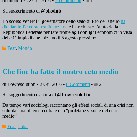
di oliodnb • 22 Giu 2016 •
29 Commenti
•
1
Su suggerimento di
@oliodnb
Lo scorso venerdì il governatore dello stato di Rio de Janeiro
ha
dichiarato l’emergenza finanziaria
e ha richiesto l’aiuto della
Repubblica Federale per fare fronte agli obblighi economici in vista
delle Olimpiadi che iniziano il 5 agosto prossimo.
Feat
,
Mondo
Che fine ha fatto il nostro ceto medio
di Lowresolution • 2 Giu 2016 •
8 Commenti
•
2
Su suggerimento e a cura di
@Lowresolution
Da tempo vari sociologi raccontano gli effetti sociali di una crisi non
solo italiana: il tema centrale è la “proletarizzazione del ceto
medio”.
Feat
,
Italia