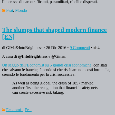
l’interesse di narcotrafficanti, paramilitari, ribelli e disperati.
Feat
,
Mondo
The slumps that shaped modern finance
[EN]
di GiMa&IntoBrightness • 26 Dic 2016 •
9 Commenti
•
4
A cura di
@IntoBrightness
e
@Gima
.
Un saggio dell’Economist su 5 grandi crisi economiche
, con stati
che salvano le banche, facendo sì che rischiare non costi loro nulla,
creando le fondamenta per la crisi successiva:
As well as being global, the crash of 1857 marked
another first: the recognition that financial safety nets
can create excessive risk-taking.
Economia
,
Feat