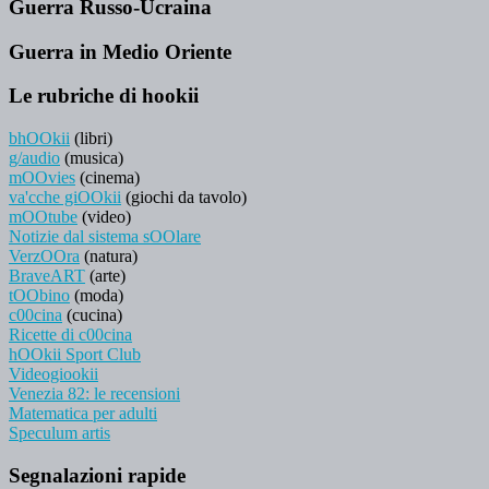
Guerra Russo-Ucraina
Guerra in Medio Oriente
Le rubriche di hookii
bhOOkii
(libri)
g/audio
(musica)
mOOvies
(cinema)
va'cche giOOkii
(giochi da tavolo)
mOOtube
(video)
Notizie dal sistema sOOlare
VerzOOra
(natura)
BraveART
(arte)
tOObino
(moda)
c00cina
(cucina)
Ricette di c00cina
hOOkii Sport Club
Videogiookii
Venezia 82: le recensioni
Matematica per adulti
Speculum artis
Segnalazioni rapide