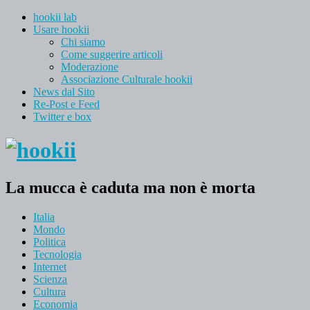
hookii lab
Usare hookii
Chi siamo
Come suggerire articoli
Moderazione
Associazione Culturale hookii
News dal Sito
Re-Post e Feed
Twitter e box
La mucca è caduta ma non è morta
Italia
Mondo
Politica
Tecnologia
Internet
Scienza
Cultura
Economia