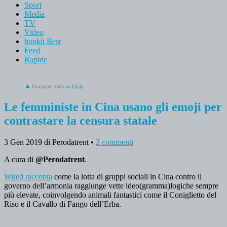
Sport
Media
TV
Video
hookii Best
Feed
Rapide
Immagine tratta da
Flickr
.
Le femministe in Cina usano gli emoji per
contrastare la censura statale
3 Gen 2019
di Perodatrent
•
2 commenti
A cura di
@Perodatrent
.
Wired racconta
come la lotta di gruppi sociali in Cina contro il
governo dell’armonia raggiunge vette ideo(gramma)logiche sempre
più elevate, coinvolgendo animali fantastici come il Coniglietto del
Riso e il Cavallo di Fango dell’Erba.