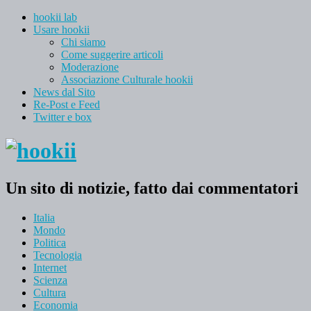
hookii lab
Usare hookii
Chi siamo
Come suggerire articoli
Moderazione
Associazione Culturale hookii
News dal Sito
Re-Post e Feed
Twitter e box
Un sito di notizie, fatto dai commentatori
Italia
Mondo
Politica
Tecnologia
Internet
Scienza
Cultura
Economia