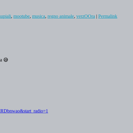
upiali
,
mootube
,
musica
,
regno animale
,
verzOOra
|
Permalink