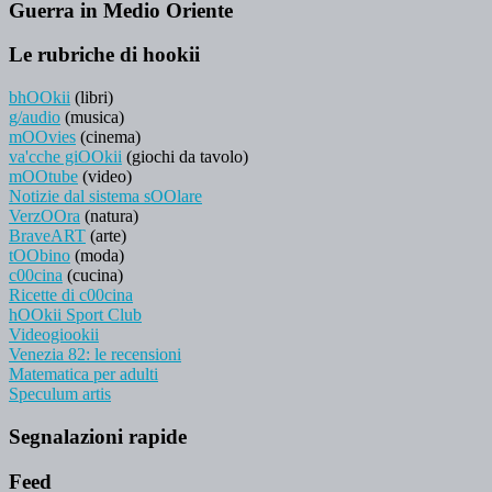
Guerra in Medio Oriente
Le rubriche di hookii
bhOOkii
(libri)
g/audio
(musica)
mOOvies
(cinema)
va'cche giOOkii
(giochi da tavolo)
mOOtube
(video)
Notizie dal sistema sOOlare
VerzOOra
(natura)
BraveART
(arte)
tOObino
(moda)
c00cina
(cucina)
Ricette di c00cina
hOOkii Sport Club
Videogiookii
Venezia 82: le recensioni
Matematica per adulti
Speculum artis
Segnalazioni rapide
Feed