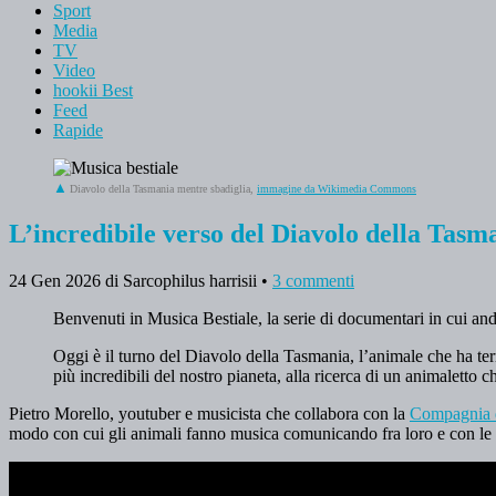
Sport
Media
TV
Video
hookii Best
Feed
Rapide
Diavolo della Tasmania mentre sbadiglia,
immagine da Wikimedia Commons
L’incredibile verso del Diavolo della Tasma
24 Gen 2026
di Sarcophilus harrisii
•
3 commenti
Benvenuti in Musica Bestiale, la serie di documentari in cui and
Oggi è il turno del Diavolo della Tasmania, l’animale che ha terr
più incredibili del nostro pianeta, alla ricerca di un animaletto
Pietro Morello, youtuber e musicista che collabora con la
Compagnia d
modo con cui gli animali fanno musica comunicando fra loro e con le a