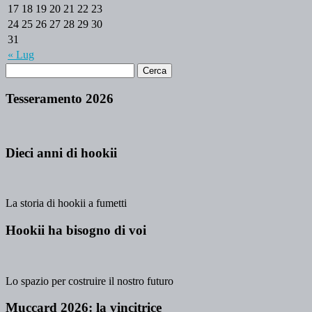
17
18
19
20
21
22
23
24
25
26
27
28
29
30
31
« Lug
Tesseramento 2026
Dieci anni di hookii
La storia di hookii a fumetti
Hookii ha bisogno di voi
Lo spazio per costruire il nostro futuro
Muccard 2026: la vincitrice