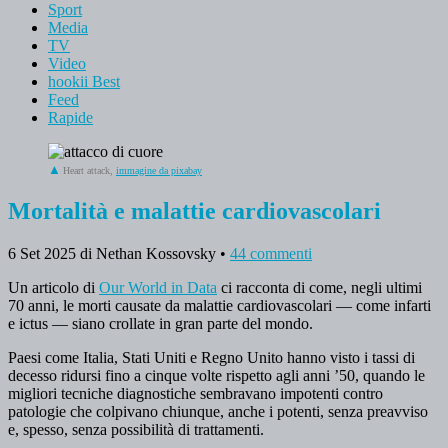
Sport
Media
TV
Video
hookii Best
Feed
Rapide
Heart attack,
immagine da pixabay
Mortalità e malattie cardiovascolari
6 Set 2025
di Nethan Kossovsky
•
44 commenti
Un articolo di
Our World in Data
ci racconta di come, negli ultimi
70 anni, le morti causate da malattie cardiovascolari — come infarti
e ictus — siano crollate in gran parte del mondo.
Paesi come Italia, Stati Uniti e Regno Unito hanno visto i tassi di
decesso ridursi fino a cinque volte rispetto agli anni ’50, quando le
migliori tecniche diagnostiche sembravano impotenti contro
patologie che colpivano chiunque, anche i potenti, senza preavviso
e, spesso, senza possibilità di trattamenti.