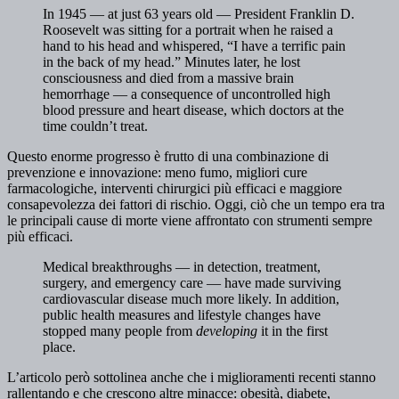
In 1945 — at just 63 years old — President Franklin D.
Roosevelt was sitting for a portrait when he raised a
hand to his head and whispered, “I have a terrific pain
in the back of my head.” Minutes later, he lost
consciousness and died from a massive brain
hemorrhage — a consequence of uncontrolled high
blood pressure and heart disease, which doctors at the
time couldn’t treat.
Questo enorme progresso è frutto di una combinazione di
prevenzione e innovazione: meno fumo, migliori cure
farmacologiche, interventi chirurgici più efficaci e maggiore
consapevolezza dei fattori di rischio. Oggi, ciò che un tempo era tra
le principali cause di morte viene affrontato con strumenti sempre
più efficaci.
Medical breakthroughs — in detection, treatment,
surgery, and emergency care — have made surviving
cardiovascular disease much more likely. In addition,
public health measures and lifestyle changes have
stopped many people from
developing
it in the first
place.
L’articolo però sottolinea anche che i miglioramenti recenti stanno
rallentando e che crescono altre minacce: obesità, diabete,