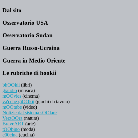
Dal sito
Osservatorio USA
Osservatorio Sudan
Guerra Russo-Ucraina
Guerra in Medio Oriente
Le rubriche di hookii
bhOOkii
(libri)
g/audio
(musica)
mOOvies
(cinema)
va'cche giOOkii
(giochi da tavolo)
mOOtube
(video)
Notizie dal sistema sOOlare
VerzOOra
(natura)
BraveART
(arte)
tOObino
(moda)
c00cina
(cucina)