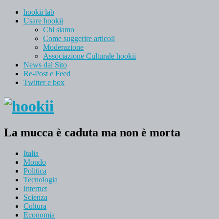
hookii lab
Usare hookii
Chi siamo
Come suggerire articoli
Moderazione
Associazione Culturale hookii
News dal Sito
Re-Post e Feed
Twitter e box
La mucca è caduta ma non è morta
Italia
Mondo
Politica
Tecnologia
Internet
Scienza
Cultura
Economia