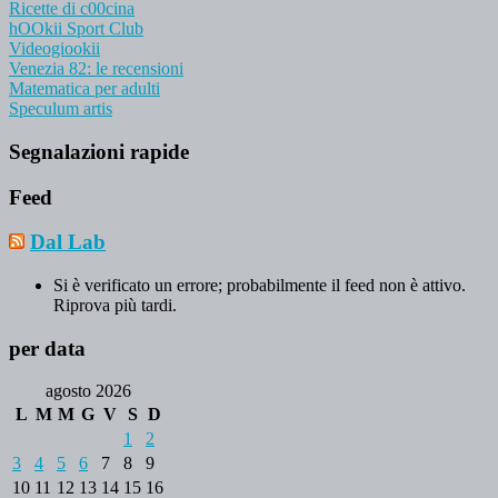
Ricette di c00cina
hOOkii Sport Club
Videogiookii
Venezia 82: le recensioni
Matematica per adulti
Speculum artis
Segnalazioni rapide
Feed
Dal Lab
Si è verificato un errore; probabilmente il feed non è attivo.
Riprova più tardi.
per data
agosto 2026
L
M
M
G
V
S
D
1
2
3
4
5
6
7
8
9
10
11
12
13
14
15
16