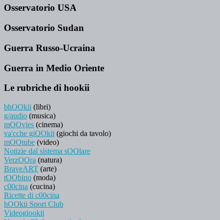
Osservatorio USA
Osservatorio Sudan
Guerra Russo-Ucraina
Guerra in Medio Oriente
Le rubriche di hookii
bhOOkii
(libri)
g/audio
(musica)
mOOvies
(cinema)
va'cche giOOkii
(giochi da tavolo)
mOOtube
(video)
Notizie dal sistema sOOlare
VerzOOra
(natura)
BraveART
(arte)
tOObino
(moda)
c00cina
(cucina)
Ricette di c00cina
hOOkii Sport Club
Videogiookii