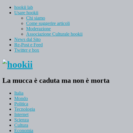
hookii lab
Usare hookii
Chi siamo
Come suggerire articoli
Moderazione
Associazione Culturale hookii
News dal Sito
Re-Post e Feed
Twitter e box
La mucca è caduta ma non è morta
Italia
Mondo
Politica
Tecnologia
Internet
Scienza
Cultura
Economia