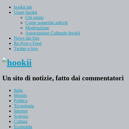
hookii lab
Usare hookii
Chi siamo
Come suggerire articoli
Moderazione
Associazione Culturale hookii
News dal Sito
Re-Post e Feed
Twitter e box
Un sito di notizie, fatto dai commentatori
Italia
Mondo
Politica
Tecnologia
Internet
Scienza
Cultura
Economia