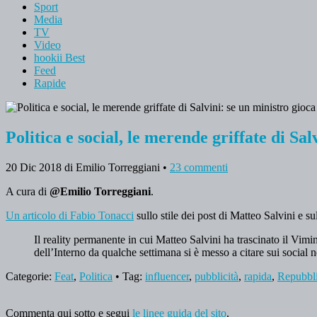
Sport
Media
TV
Video
hookii Best
Feed
Rapide
Politica e social, le merende griffate di Sal
20 Dic 2018
di Emilio Torreggiani
•
23 commenti
A cura di
@Emilio Torreggiani
.
Un articolo di Fabio Tonacci
sullo stile dei post di Matteo Salvini e sul
Il reality permanente in cui Matteo Salvini ha trascinato il Vimi
dell’Interno da qualche settimana si è messo a citare sui social 
Categorie:
Feat
,
Politica
• Tag:
influencer
,
pubblicità
,
rapida
,
Repubbl
Commenta qui sotto e segui
le linee guida del sito
.