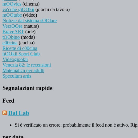
mOOvies
(cinema)
va'cche giOOkii
(giochi da tavolo)
mOOtube
(video)
Notizie dal sistema sOOlare
VerzOOra
(natura)
BraveART
(arte)
tOObino
(moda)
c00cina
(cucina)
Ricette di c00cina
hOOkii Sport Club
Videogiookii
Venezia 82: le recensioni
Matematica per adulti
Speculum artis
Segnalazioni rapide
Feed
Dal Lab
Si è verificato un errore; probabilmente il feed non è attivo. Rip
per data