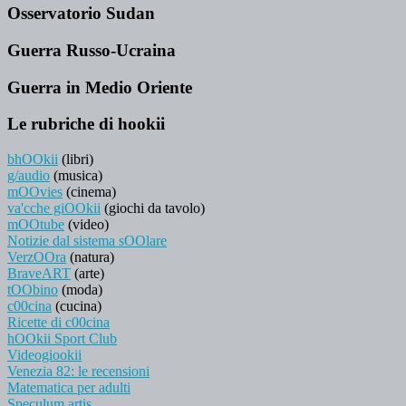
Osservatorio Sudan
Guerra Russo-Ucraina
Guerra in Medio Oriente
Le rubriche di hookii
bhOOkii
(libri)
g/audio
(musica)
mOOvies
(cinema)
va'cche giOOkii
(giochi da tavolo)
mOOtube
(video)
Notizie dal sistema sOOlare
VerzOOra
(natura)
BraveART
(arte)
tOObino
(moda)
c00cina
(cucina)
Ricette di c00cina
hOOkii Sport Club
Videogiookii
Venezia 82: le recensioni
Matematica per adulti
Speculum artis