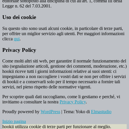
editoriale sottoposto alla disciplina di cui all'art. 1, comma III della
Legge n. 62 del 7.03.2001.
Uso dei cookie
Su questo sito sono usati alcuni cookie, in particolare di terze parti,
per offrire un miglior servizio agli utenti. Per maggiori informazioni
clicca
qui
.
Privacy Policy
Come molti altri siti web, per garantire il normale funzionamento del
sito (segnalazione articoli, gestione dei commenti, moderazione, etc.)
hookii riceve tutti i giorni informazioni relative ai suoi utenti: ci
impegniamo a non raccogliere i vostri dati se non per offrire i servizi
di hookii e a conservarli solo per il tempo necessario a fornire tali
servizi, nel pieno rispetto delle normative vigenti.
Per scoprire quali dati raccogliamo, come li gestiamo e perché, vi
invitiamo a consultare la nostra
Privacy Policy
.
Proudly powered by
WordPress
|
Tema: Yoko di
Elmastudio
Inizio pagina
hookii utilizza cookie di terze parti per funzionare al meglio.