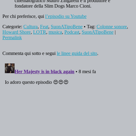
cinematografico Mauro Zingarelli e il produttore e
fondatore della Slim Dogs Marco Cioni.
Per chi preferisce, qui
l’episodio su Youtube
Categorie:
Cultura
,
Feat
,
SuonATipoBene
• Tag:
Colonne sonore
,
Howard Shore
,
LOTR
,
musica
,
Podcast
,
SuonATipoBene
|
Permalink
Commenta qui sotto e segui
le linee guida del sito
.