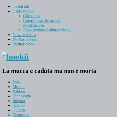
hookii lab
Usare hookii
Chi siamo
Come suggerire articoli
Moderazione
Associazione Culturale hookii
News dal Sito
Re-Post e Feed
Twitter e box
La mucca è caduta ma non è morta
Italia
Mondo
Politica
Tecnologia
Internet
Scienza
Cultura
Economia