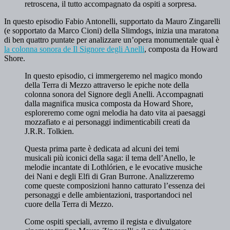
retroscena, il tutto accompagnato da ospiti a sorpresa.
In questo episodio Fabio Antonelli, supportato da Mauro Zingarelli
(e sopportato da Marco Cioni) della Slimdogs, inizia una maratona
di ben quattro puntate per analizzare un’opera monumentale qual è
la colonna sonora de Il Signore degli Anelli
, composta da Howard
Shore.
In questo episodio, ci immergeremo nel magico mondo
della Terra di Mezzo attraverso le epiche note della
colonna sonora del Signore degli Anelli. Accompagnati
dalla magnifica musica composta da Howard Shore,
esploreremo come ogni melodia ha dato vita ai paesaggi
mozzafiato e ai personaggi indimenticabili creati da
J.R.R. Tolkien.
Questa prima parte è dedicata ad alcuni dei temi
musicali più iconici della saga: il tema dell’Anello, le
melodie incantate di Lothlórien, e le evocative musiche
dei Nani e degli Elfi di Gran Burrone. Analizzeremo
come queste composizioni hanno catturato l’essenza dei
personaggi e delle ambientazioni, trasportandoci nel
cuore della Terra di Mezzo.
Come ospiti speciali, avremo il regista e divulgatore