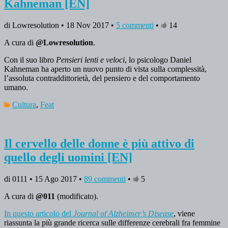
Kahneman [EN]
di Lowresolution • 18 Nov 2017 •
5 commenti
•
14
A cura di
@Lowresolution
.
Con
il suo libro
Pensieri lenti e veloci
, lo psicologo Daniel
Kahneman ha aperto un nuovo punto di vista sulla complessità,
l’assoluta contraddittorietà, del pensiero e del comportamento
umano.
Cultura
,
Feat
Il cervello delle donne è più attivo di
quello degli uomini [EN]
di 0111 • 15 Ago 2017 •
89 commenti
•
5
A cura di
@011
(modificato).
In questo articolo del
Journal of Alzheimer’s Disease
, viene
riassunta la più grande ricerca sulle differenze cerebrali fra femmine