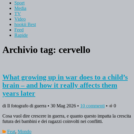
Sport
Media
TV
Video
hookii Best
Feed
Rapide
Archivio tag:
cervello
What growing up in war does to a child’s
brain – and how it really affects them
years later
di Il fotografo di guerra • 30 Mag 2026 •
10 commenti
•
0
Cosa vuol dire crescere in guerra, e quanto questo impatta la crescita
futura dei bambini e dei ragazzi coinvolti nei conflitti.
Feat
,
Mondo