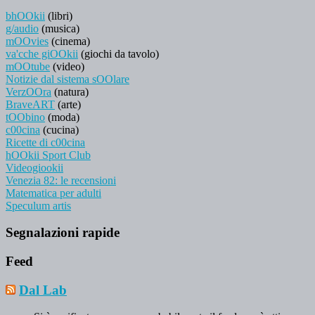
bhOOkii
(libri)
g/audio
(musica)
mOOvies
(cinema)
va'cche giOOkii
(giochi da tavolo)
mOOtube
(video)
Notizie dal sistema sOOlare
VerzOOra
(natura)
BraveART
(arte)
tOObino
(moda)
c00cina
(cucina)
Ricette di c00cina
hOOkii Sport Club
Videogiookii
Venezia 82: le recensioni
Matematica per adulti
Speculum artis
Segnalazioni rapide
Feed
Dal Lab