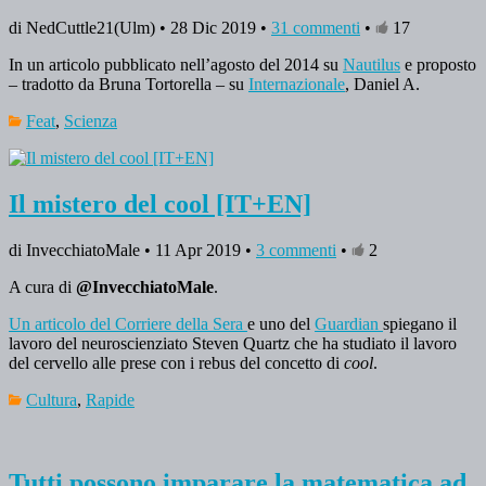
di NedCuttle21(Ulm) • 28 Dic 2019 •
31 commenti
•
17
In un articolo pubblicato nell’agosto del 2014 su
Nautilus
e proposto
– tradotto da Bruna Tortorella – su
Internazionale
, Daniel A.
Feat
,
Scienza
Il mistero del cool [IT+EN]
di InvecchiatoMale • 11 Apr 2019 •
3 commenti
•
2
A cura di
@InvecchiatoMale
.
Un articolo del Corriere della Sera
e uno del
Guardian
spiegano il
lavoro del neuroscienziato Steven Quartz che ha studiato il lavoro
del cervello alle prese con i rebus del concetto di
cool
.
Cultura
,
Rapide
Tutti possono imparare la matematica ad