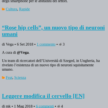
degli smartphone per le abitudini dei lettori.
Cultura
,
Rapide
“Rose hip cells”, un nuovo tipo di neuroni
umani
di Vega • 6 Set 2018 •
1 commento
•
3
A cura di
@Vega
.
Un team di ricercatori dell’Università di Szeged, in Ungheria, ha
rivelato l’esistenza di un nuovo tipo di neuroni squisitamente
umano.
Feat
,
Scienza
Leggere modifica il cervello [EN]
di mk • 1 Mag 2018 •
6 commenti
•
4