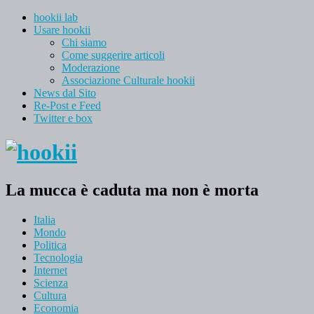
hookii lab
Usare hookii
Chi siamo
Come suggerire articoli
Moderazione
Associazione Culturale hookii
News dal Sito
Re-Post e Feed
Twitter e box
La mucca è caduta ma non è morta
Italia
Mondo
Politica
Tecnologia
Internet
Scienza
Cultura
Economia