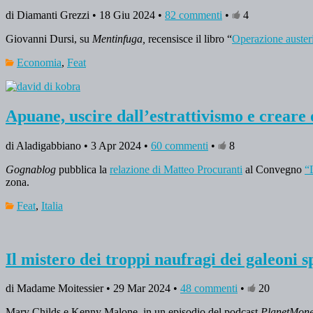
di Diamanti Grezzi • 18 Giu 2024 •
82 commenti
•
4
Giovanni Dursi, su
Mentinfuga,
recensisce il libro “
Operazione austeri
Economia
,
Feat
Apuane, uscire dall’estrattivismo e creare
di Aladigabbiano • 3 Apr 2024 •
60 commenti
•
8
Gognablog
pubblica la
relazione di Matteo Procuranti
al Convegno
“
zona.
Feat
,
Italia
Il mistero dei troppi naufragi dei galeoni s
di Madame Moitessier • 29 Mar 2024 •
48 commenti
•
20
Mary Childs e Kenny Malone, in un episodio del podcast
PlanetMon