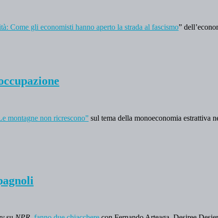
tà: Come gli economisti hanno aperto la strada al fascismo
” dell’econo
 occupazione
Le montagne non ricrescono”
sul tema della monoeconomia estrattiva nel
pagnoli
ey
su
NPR,
fanno due chiacchere
con Fernando Arteaga, Desiree Desiert