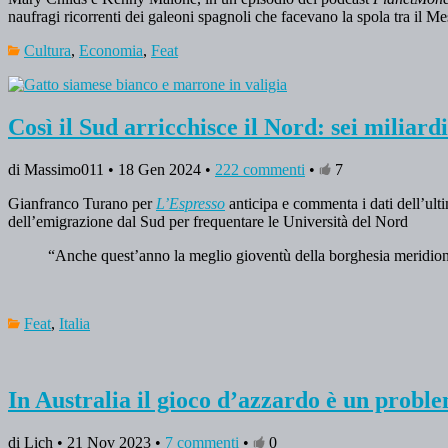
naufragi ricorrenti dei galeoni spagnoli che facevano la spola tra il Me
Cultura
,
Economia
,
Feat
Così il Sud arricchisce il Nord: sei miliard
di Massimo011 • 18 Gen 2024 •
222 commenti
•
7
Gianfranco Turano per
L’Espresso
anticipa e commenta i dati dell’ul
dell’emigrazione dal Sud per frequentare le Università del Nord
“Anche quest’anno la meglio gioventù della borghesia meridional
Feat
,
Italia
In Australia il gioco d’azzardo è un probl
di Lich • 21 Nov 2023 •
7 commenti
•
0