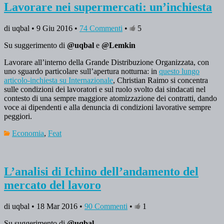
Lavorare nei supermercati: un’inchiesta
di uqbal • 9 Giu 2016 •
74 Commenti
•
5
Su suggerimento di
@uqbal
e
@Lemkin
Lavorare all’interno della Grande Distribuzione Organizzata, con
uno sguardo particolare sull’apertura notturna: in
questo lungo
articolo-inchiesta su Internazionale
, Christian Raimo si concentra
sulle condizioni dei lavoratori e sul ruolo svolto dai sindacati nel
contesto di una sempre maggiore atomizzazione dei contratti, dando
voce ai dipendenti e alla denuncia di condizioni lavorative sempre
peggiori.
Economia
,
Feat
L’analisi di Ichino dell’andamento del
mercato del lavoro
di uqbal • 18 Mar 2016 •
90 Commenti
•
1
Su suggerimento di
@uqbal
.