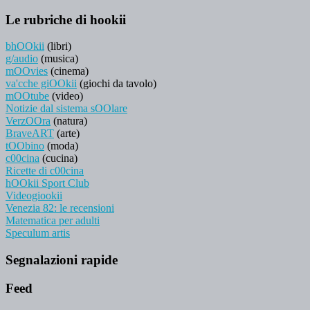
Le rubriche di hookii
bhOOkii
(libri)
g/audio
(musica)
mOOvies
(cinema)
va'cche giOOkii
(giochi da tavolo)
mOOtube
(video)
Notizie dal sistema sOOlare
VerzOOra
(natura)
BraveART
(arte)
tOObino
(moda)
c00cina
(cucina)
Ricette di c00cina
hOOkii Sport Club
Videogiookii
Venezia 82: le recensioni
Matematica per adulti
Speculum artis
Segnalazioni rapide
Feed