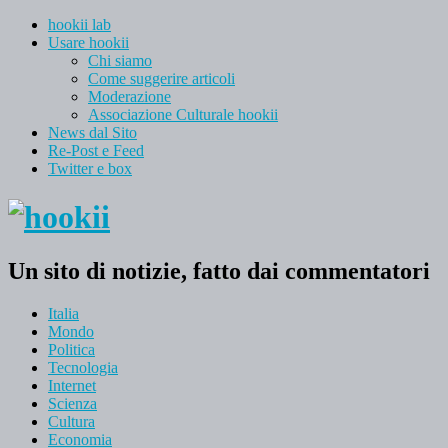
hookii lab
Usare hookii
Chi siamo
Come suggerire articoli
Moderazione
Associazione Culturale hookii
News dal Sito
Re-Post e Feed
Twitter e box
Un sito di notizie, fatto dai commentatori
Italia
Mondo
Politica
Tecnologia
Internet
Scienza
Cultura
Economia