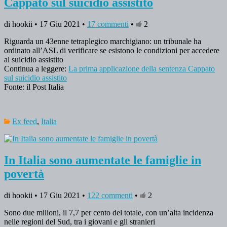
Cappato sul suicidio assistito
di hookii • 17 Giu 2021 •
17 commenti
•
2
Riguarda un 43enne tetraplegico marchigiano: un tribunale ha
ordinato all’ASL di verificare se esistono le condizioni per accedere
al suicidio assistito
Continua a leggere:
La prima applicazione della sentenza Cappato
sul suicidio assistito
Fonte: il Post Italia
Ex feed
,
Italia
In Italia sono aumentate le famiglie in
povertà
di hookii • 17 Giu 2021 •
122 commenti
•
2
Sono due milioni, il 7,7 per cento del totale, con un’alta incidenza
nelle regioni del Sud, tra i giovani e gli stranieri