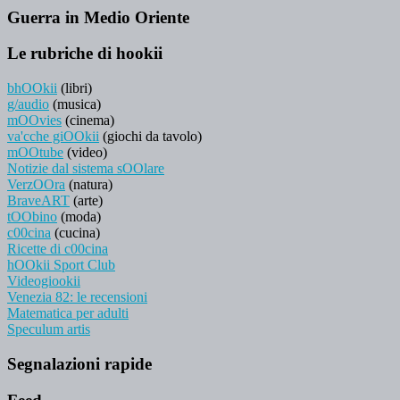
Guerra in Medio Oriente
Le rubriche di hookii
bhOOkii
(libri)
g/audio
(musica)
mOOvies
(cinema)
va'cche giOOkii
(giochi da tavolo)
mOOtube
(video)
Notizie dal sistema sOOlare
VerzOOra
(natura)
BraveART
(arte)
tOObino
(moda)
c00cina
(cucina)
Ricette di c00cina
hOOkii Sport Club
Videogiookii
Venezia 82: le recensioni
Matematica per adulti
Speculum artis
Segnalazioni rapide