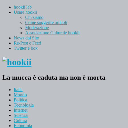
hookii lab
Usare hookii
Chi siamo
Come suggerire articoli
Moderazione
Associazione Culturale hookii
News dal Sito
Re-Post e Feed
Twitter e box
La mucca è caduta ma non è morta
Italia
Mondo
Politica
Tecnologia
Internet
Scienza
Cultura
Economia