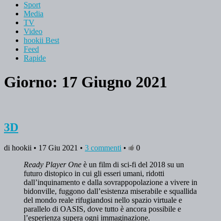
Sport
Media
TV
Video
hookii Best
Feed
Rapide
Giorno: 17 Giugno 2021
3D
di hookii • 17 Giu 2021 •
3 commenti
•
0
Ready Player One
è un film di sci-fi del 2018 su un
futuro distopico in cui gli esseri umani, ridotti
dall’inquinamento e dalla sovrappopolazione a vivere in
bidonville, fuggono dall’esistenza miserabile e squallida
del mondo reale rifugiandosi nello spazio virtuale e
parallelo di OASIS, dove tutto è ancora possibile e
l’esperienza supera ogni immaginazione.