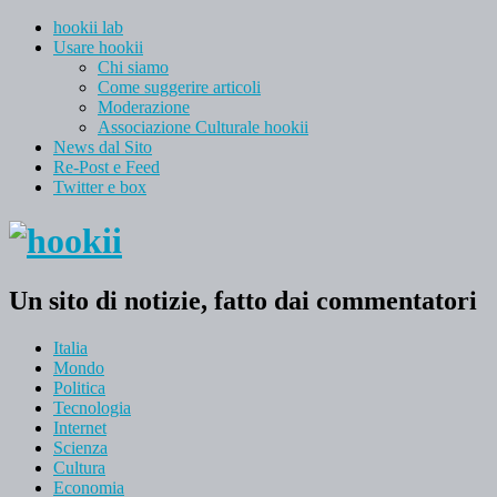
hookii lab
Usare hookii
Chi siamo
Come suggerire articoli
Moderazione
Associazione Culturale hookii
News dal Sito
Re-Post e Feed
Twitter e box
Un sito di notizie, fatto dai commentatori
Italia
Mondo
Politica
Tecnologia
Internet
Scienza
Cultura
Economia