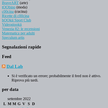
BraveART
(arte)
tOObino
(moda)
c00cina
(cucina)
Ricette di c00cina
hOOkii Sport Club
Videogiookii
Venezia 82: le recensioni
Matematica per adulti
Speculum artis
Segnalazioni rapide
Feed
Dal Lab
Si è verificato un errore; probabilmente il feed non è attivo.
Riprova più tardi.
per data
settembre 2022
L
M
M
G
V
S
D