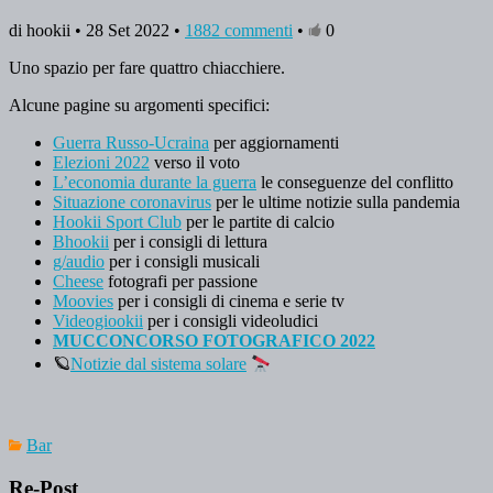
di hookii • 28 Set 2022 •
1882 commenti
•
0
Uno spazio per fare quattro chiacchiere.
Alcune pagine su argomenti specifici:
Guerra Russo-Ucraina
per aggiornamenti
Elezioni 2022
verso il voto
L’economia durante la guerra
le conseguenze del conflitto
Situazione coronavirus
per le ultime notizie sulla pandemia
Hookii Sport Club
per le partite di calcio
Bhookii
per i consigli di lettura
g/audio
per i consigli musicali
Cheese
fotografi per passione
Moovies
per i consigli di cinema e serie tv
Videogiookii
per i consigli videoludici
MUCCONCORSO FOTOGRAFICO 2022
🪐
Notizie dal sistema solare
Bar
Re-Post