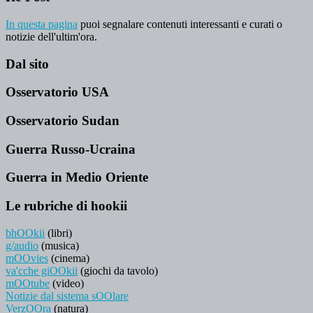
In questa pagina
puoi segnalare contenuti interessanti e curati o
notizie dell'ultim'ora.
Dal sito
Osservatorio USA
Osservatorio Sudan
Guerra Russo-Ucraina
Guerra in Medio Oriente
Le rubriche di hookii
bhOOkii
(libri)
g/audio
(musica)
mOOvies
(cinema)
va'cche giOOkii
(giochi da tavolo)
mOOtube
(video)
Notizie dal sistema sOOlare
VerzOOra
(natura)