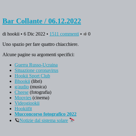
Bar Collante / 06.12.2022
di hookii • 6 Dic 2022 •
1511 commenti
•
0
Uno spazio per fare quattro chiacchiere.
Alcune pagine su argomenti specifici:
Guerra Russo-Ucraina
Situazione coronavirus
Hookii Sport Club
Bhookii
(libri)
g/audio
(musica)
Cheese
(fotografia)
Moovies
(cinema)
Videogiookii
Hookiifit
Mucconcorso fotografico 2022
🪐
Notizie dal sistema solare