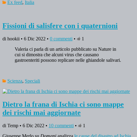
Ex feed
,
Italia
Fissioni di salisfere con i quaternioni
di hookii • 6 Dic 2022 •
0 commenti
•
1
Valeria ci parla di un articolo pubblicato su Nature in
cui si dimostra che alcuni virus che causano
gastroenteriti possono replicare nelle ghiandole salivari.
Scienza
,
Speciali
Dietro la frana di Ischia ci sono mappe
dei rischi mai aggiornate
di Temp • 6 Dic 2022 •
10 commenti
•
1
Giuseppe Merlo su
Domani
analizza
le cause del disastro ad Ischia
.