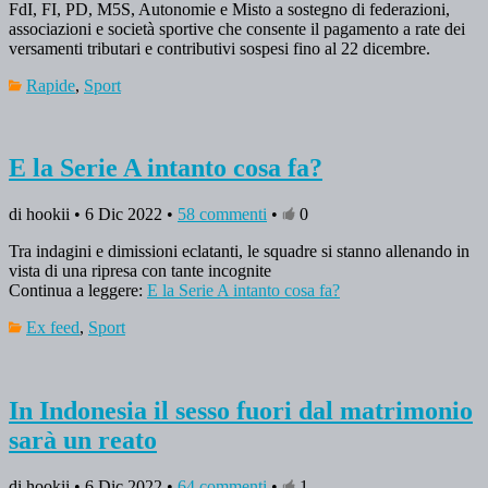
FdI, FI, PD, M5S, Autonomie e Misto a sostegno di federazioni,
associazioni e società sportive che consente il pagamento a rate dei
versamenti tributari e contributivi sospesi fino al 22 dicembre.
Rapide
,
Sport
E la Serie A intanto cosa fa?
di hookii • 6 Dic 2022 •
58 commenti
•
0
Tra indagini e dimissioni eclatanti, le squadre si stanno allenando in
vista di una ripresa con tante incognite
Continua a leggere:
E la Serie A intanto cosa fa?
Ex feed
,
Sport
In Indonesia il sesso fuori dal matrimonio
sarà un reato
di hookii • 6 Dic 2022 •
64 commenti
•
1