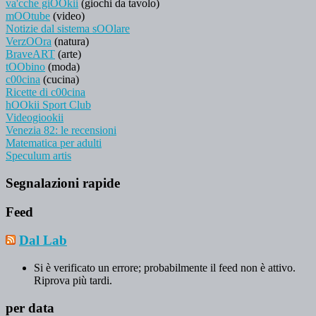
va'cche giOOkii
(giochi da tavolo)
mOOtube
(video)
Notizie dal sistema sOOlare
VerzOOra
(natura)
BraveART
(arte)
tOObino
(moda)
c00cina
(cucina)
Ricette di c00cina
hOOkii Sport Club
Videogiookii
Venezia 82: le recensioni
Matematica per adulti
Speculum artis
Segnalazioni rapide
Feed
Dal Lab
Si è verificato un errore; probabilmente il feed non è attivo.
Riprova più tardi.
per data