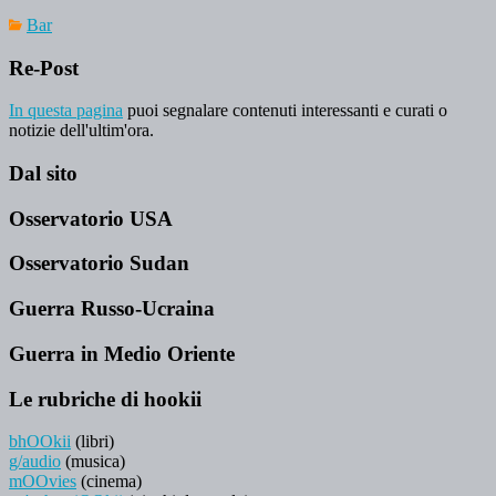
Bar
Re-Post
In questa pagina
puoi segnalare contenuti interessanti e curati o
notizie dell'ultim'ora.
Dal sito
Osservatorio USA
Osservatorio Sudan
Guerra Russo-Ucraina
Guerra in Medio Oriente
Le rubriche di hookii
bhOOkii
(libri)
g/audio
(musica)
mOOvies
(cinema)