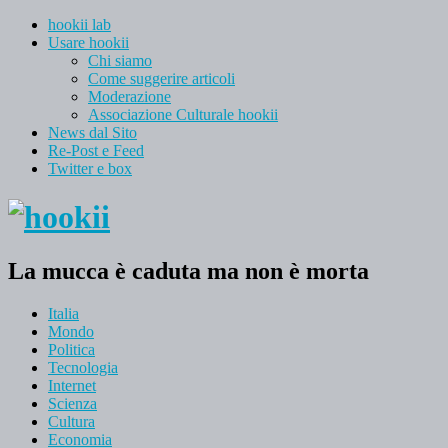
hookii lab
Usare hookii
Chi siamo
Come suggerire articoli
Moderazione
Associazione Culturale hookii
News dal Sito
Re-Post e Feed
Twitter e box
La mucca è caduta ma non è morta
Italia
Mondo
Politica
Tecnologia
Internet
Scienza
Cultura
Economia