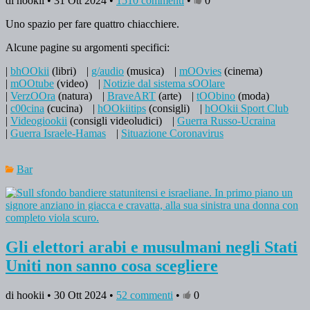
di hookii • 31 Ott 2024 •
1510 commenti
•
0
Uno spazio per fare quattro chiacchiere.
Alcune pagine su argomenti specifici:
|
bhOOkii
(libri)
|
g/audio
(musica)
|
mOOvies
(cinema)
|
mOOtube
(video)
|
Notizie dal sistema sOOlare
|
VerzOOra
(natura)
|
BraveART
(arte)
|
tOObino
(moda)
|
c00cina
(cucina)
|
hOOkiitips
(consigli)
|
hOOkii Sport Club
|
Videogiookii
(consigli videoludici)
|
Guerra Russo-Ucraina
|
Guerra Israele-Hamas
|
Situazione Coronavirus
Bar
Gli elettori arabi e musulmani negli Stati
Uniti non sanno cosa scegliere
di hookii • 30 Ott 2024 •
52 commenti
•
0