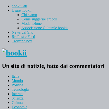
hookii lab
Usare hookii
Chi siamo
Come suggerire articoli
Moderazione
Associazione Culturale hookii
News dal Sito
Re-Post e Feed
Twitter e box
Un sito di notizie, fatto dai commentatori
Italia
Mondo
Politica
Tecnologia
Internet
Scienza
Cultura
Economia