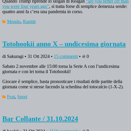
Quando Trump riprende lo slogan di Reagan
“are you better off than
you were four years ago”
, si tratta forse di semplice demenza senile:
quattro anni fa c’era una pandemia in corso.
Mondo
,
Rapide
Totohookii anno X – undicesima giornata
di Sakuragi • 31 Ott 2024 •
15 commenti
•
0
Sabato 2 novembre alle 15:00 torna la Serie A con l’undicesima
giornata e con lei torna il Totohookii!
Giocare è semplice, basta pronosticare i risultati delle partite della
giornata come si stesse facendo la schedina del totocalcio (1-X-2).
Feat
,
Sport
Bar Collante / 31.10.2024