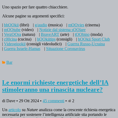
Uno spazio per fare quattro chiacchiere.
Alcune pagine su argomenti specifici:
|
bhOOkii
(libri)
|
g/audio
(musica)
|
mOOvies
(cinema)
|
mOOtube
(video)
|
Notizie dal sistema sOOlare
|
VerzOOra
(natura)
|
BraveART
(arte)
|
tOObino
(moda)
|
c00cina
(cucina)
|
hOOkiitips
(consigli)
|
hOOkii Sport Club
|
Videogiookii
(consigli videoludici)
|
Guerra Russo-Ucraina
|
Guerra Israele-Hamas
|
Situazione Coronavirus
Bar
Le enormi richieste energetiche dell’IA
stimoleranno una rinascita nucleare?
di Dave • 29 Ott 2024 •
45 commenti
•
2
Un
articolo
su
Nature
analizza come la crescente richiesta energetica
necessaria per sostenere l’intelligenza artificiale stia portando le