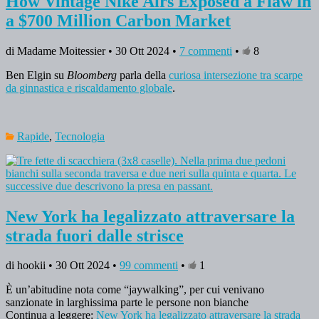
How Vintage Nike Airs Exposed a Flaw in
a $700 Million Carbon Market
di Madame Moitessier • 30 Ott 2024 •
7 commenti
•
8
Ben Elgin su
Bloomberg
parla della
curiosa intersezione tra scarpe
da ginnastica e riscaldamento globale
.
Rapide
,
Tecnologia
New York ha legalizzato attraversare la
strada fuori dalle strisce
di hookii • 30 Ott 2024 •
99 commenti
•
1
È un’abitudine nota come “jaywalking”, per cui venivano
sanzionate in larghissima parte le persone non bianche
Continua a leggere:
New York ha legalizzato attraversare la strada