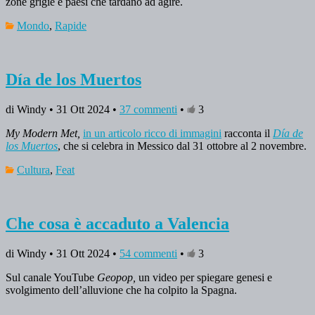
zone grigie e paesi che tardano ad agire.
Mondo
,
Rapide
Día de los Muertos
di Windy • 31 Ott 2024 •
37 commenti
•
3
My Modern Met,
in un articolo ricco di immagini
racconta il
Día de
los Muertos
, che si celebra in Messico dal 31 ottobre al 2 novembre.
Cultura
,
Feat
Che cosa è accaduto a Valencia
di Windy • 31 Ott 2024 •
54 commenti
•
3
Sul canale YouTube
Geopop,
un video per spiegare genesi e
svolgimento dell’alluvione che ha colpito la Spagna.