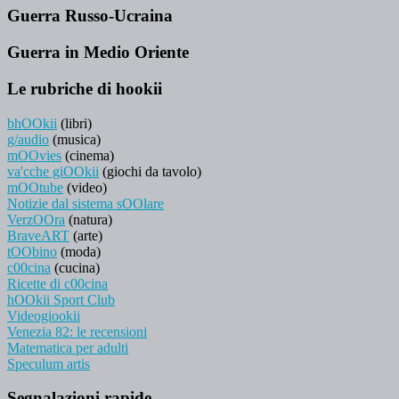
Guerra Russo-Ucraina
Guerra in Medio Oriente
Le rubriche di hookii
bhOOkii
(libri)
g/audio
(musica)
mOOvies
(cinema)
va'cche giOOkii
(giochi da tavolo)
mOOtube
(video)
Notizie dal sistema sOOlare
VerzOOra
(natura)
BraveART
(arte)
tOObino
(moda)
c00cina
(cucina)
Ricette di c00cina
hOOkii Sport Club
Videogiookii
Venezia 82: le recensioni
Matematica per adulti
Speculum artis
Segnalazioni rapide