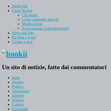
hookii lab
Usare hookii
Chi siamo
Come suggerire articoli
Moderazione
Associazione Culturale hookii
News dal Sito
Re-Post e Feed
Twitter e box
Un sito di notizie, fatto dai commentatori
Italia
Mondo
Politica
Tecnologia
Internet
Scienza
Cultura
Economia