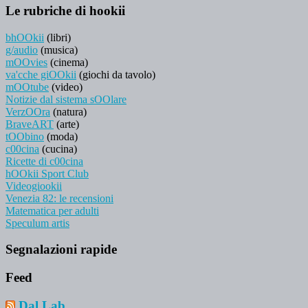
Le rubriche di hookii
bhOOkii
(libri)
g/audio
(musica)
mOOvies
(cinema)
va'cche giOOkii
(giochi da tavolo)
mOOtube
(video)
Notizie dal sistema sOOlare
VerzOOra
(natura)
BraveART
(arte)
tOObino
(moda)
c00cina
(cucina)
Ricette di c00cina
hOOkii Sport Club
Videogiookii
Venezia 82: le recensioni
Matematica per adulti
Speculum artis
Segnalazioni rapide
Feed
Dal Lab