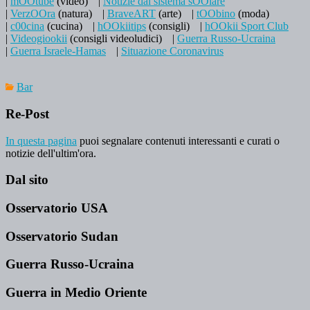
|
mOOtube
(video)
|
Notizie dal sistema sOOlare
|
VerzOOra
(natura)
|
BraveART
(arte)
|
tOObino
(moda)
|
c00cina
(cucina)
|
hOOkiitips
(consigli)
|
hOOkii Sport Club
|
Videogiookii
(consigli videoludici)
|
Guerra Russo-Ucraina
|
Guerra Israele-Hamas
|
Situazione Coronavirus
Bar
Re-Post
In questa pagina
puoi segnalare contenuti interessanti e curati o
notizie dell'ultim'ora.
Dal sito
Osservatorio USA
Osservatorio Sudan
Guerra Russo-Ucraina
Guerra in Medio Oriente