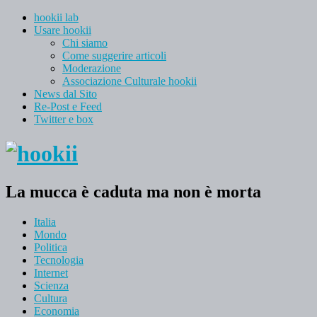
hookii lab
Usare hookii
Chi siamo
Come suggerire articoli
Moderazione
Associazione Culturale hookii
News dal Sito
Re-Post e Feed
Twitter e box
La mucca è caduta ma non è morta
Italia
Mondo
Politica
Tecnologia
Internet
Scienza
Cultura
Economia