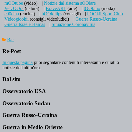
|
mOOtube
(video)
|
Notizie dal sistema sOOlare
|
VerzOOra
(natura)
|
BraveART
(arte)
|
tOObino
(moda)
|
c00cina
(cucina)
|
hOOkiitips
(consigli)
|
hOOkii Sport Club
|
Videogiookii
(consigli videoludici)
|
Guerra Russo-Ucraina
|
Guerra Israele-Hamas
|
Situazione Coronavirus
Bar
Re-Post
In questa pagina
puoi segnalare contenuti interessanti e curati o
notizie dell'ultim'ora.
Dal sito
Osservatorio USA
Osservatorio Sudan
Guerra Russo-Ucraina
Guerra in Medio Oriente