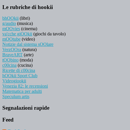
Le rubriche di hookii
bhOOkii
(libri)
g/audio
(musica)
mOOvies
(cinema)
va'cche giOOkii
(giochi da tavolo)
mOOtube
(video)
Notizie dal sistema sOOlare
VerzOOra
(natura)
BraveART
(arte)
tOObino
(moda)
c00cina
(cucina)
Ricette di c00cina
hOOkii Sport Club
Videogiookii
Venezia 82: le recensioni
Matematica per adulti
Speculum artis
Segnalazioni rapide
Feed