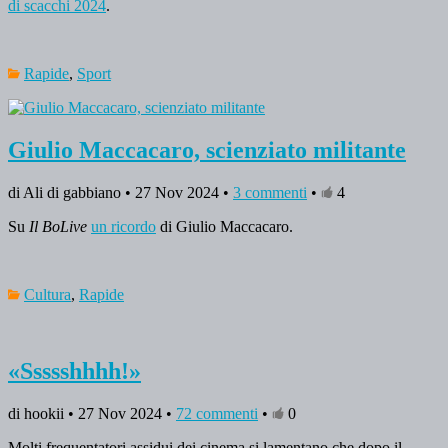
di scacchi 2024
.
Rapide
,
Sport
Giulio Maccacaro, scienziato militante
di Ali di gabbiano • 27 Nov 2024 •
3 commenti
•
4
Su
Il BoLive
un ricordo
di Giulio Maccacaro.
Cultura
,
Rapide
«Ssssshhhh!»
di hookii • 27 Nov 2024 •
72 commenti
•
0
Molti frequentatori assidui dei cinema si lamentano che dopo il