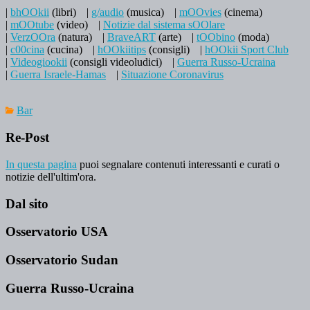
|
bhOOkii
(libri)
|
g/audio
(musica)
|
mOOvies
(cinema)
|
mOOtube
(video)
|
Notizie dal sistema sOOlare
|
VerzOOra
(natura)
|
BraveART
(arte)
|
tOObino
(moda)
|
c00cina
(cucina)
|
hOOkiitips
(consigli)
|
hOOkii Sport Club
|
Videogiookii
(consigli videoludici)
|
Guerra Russo-Ucraina
|
Guerra Israele-Hamas
|
Situazione Coronavirus
Bar
Re-Post
In questa pagina
puoi segnalare contenuti interessanti e curati o
notizie dell'ultim'ora.
Dal sito
Osservatorio USA
Osservatorio Sudan
Guerra Russo-Ucraina