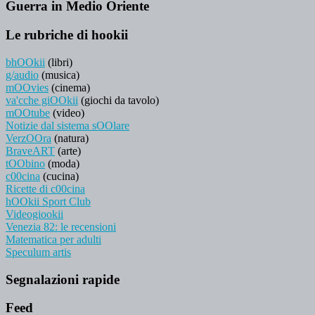
Guerra in Medio Oriente
Le rubriche di hookii
bhOOkii
(libri)
g/audio
(musica)
mOOvies
(cinema)
va'cche giOOkii
(giochi da tavolo)
mOOtube
(video)
Notizie dal sistema sOOlare
VerzOOra
(natura)
BraveART
(arte)
tOObino
(moda)
c00cina
(cucina)
Ricette di c00cina
hOOkii Sport Club
Videogiookii
Venezia 82: le recensioni
Matematica per adulti
Speculum artis
Segnalazioni rapide
Feed