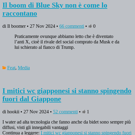
Il boom di Blue Sky non è come lo
raccontano
di Il boomer • 27 Nov 2024 •
66 commenti
•
0
Praticamente ovunque abbiamo letto che è diventato
l’anti X, cioè il rivale del social comprato da Musk e da
lui schierato al fianco di Trump.
Feat
,
Media
I mitici wc giapponesi si stanno spingendo
fuori dal Giappone
di hookii • 27 Nov 2024 •
52 commenti
•
1
I water ad alta tecnologia che fanno anche da bidet sono sempre più
diffusi, visti gli innegabili vantaggi
Continua a leggere:
I mitici wc giapponesi si stanno spingendo fuori