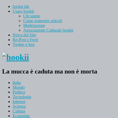
hookii lab
Usare hookii
Chi siamo
Come suggerire articoli
Moderazione
Associazione Culturale hookii
News dal Sito
Re-Post e Feed
Twitter e box
La mucca è caduta ma non è morta
Italia
Mondo
Politica
Tecnologia
Internet
Scienza
Cultura
Economia