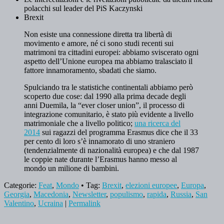
polacchi sul leader del PiS Kaczynski
Brexit
Non esiste una connessione diretta tra libertà di
movimento e amore, né ci sono studi recenti sui
matrimoni tra cittadini europei: abbiamo sviscerato ogni
aspetto dell’Unione europea ma abbiamo tralasciato il
fattore innamoramento, sbadati che siamo.
Spulciando tra le statistiche continentali abbiamo però
scoperto due cose: dal 1990 alla prima decade degli
anni Duemila, la “ever closer union”, il processo di
integrazione comunitario, è stato più evidente a livello
matrimoniale che a livello politico;
una ricerca del
2014
sui ragazzi del programma Erasmus dice che il 33
per cento di loro s’è innamorato di uno straniero
(tendenzialmente di nazionalità europea) e che dal 1987
le coppie nate durante l’Erasmus hanno messo al
mondo un milione di bambini.
Categorie:
Feat
,
Mondo
• Tag:
Brexit
,
elezioni europee
,
Europa
,
Georgia
,
Macedonia
,
Newsletter
,
populismo
,
rapida
,
Russia
,
San
Valentino
,
Ucraina
|
Permalink