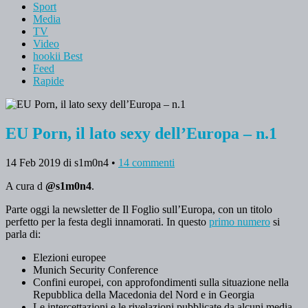
Sport
Media
TV
Video
hookii Best
Feed
Rapide
EU Porn, il lato sexy dell’Europa – n.1
14 Feb 2019
di s1m0n4
•
14 commenti
A cura d
@s1m0n4
.
Parte oggi la newsletter de Il Foglio sull’Europa, con un titolo
perfetto per la festa degli innamorati. In questo
primo numero
si
parla di:
Elezioni europee
Munich Security Conference
Confini europei, con approfondimenti sulla situazione nella
Repubblica della Macedonia del Nord e in Georgia
Le intercettazioni e le rivelazioni pubblicate da alcuni media