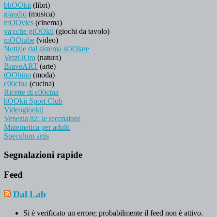
bhOOkii
(libri)
g/audio
(musica)
mOOvies
(cinema)
va'cche giOOkii
(giochi da tavolo)
mOOtube
(video)
Notizie dal sistema sOOlare
VerzOOra
(natura)
BraveART
(arte)
tOObino
(moda)
c00cina
(cucina)
Ricette di c00cina
hOOkii Sport Club
Videogiookii
Venezia 82: le recensioni
Matematica per adulti
Speculum artis
Segnalazioni rapide
Feed
Dal Lab
Si è verificato un errore; probabilmente il feed non è attivo.