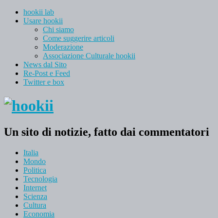
hookii lab
Usare hookii
Chi siamo
Come suggerire articoli
Moderazione
Associazione Culturale hookii
News dal Sito
Re-Post e Feed
Twitter e box
Un sito di notizie, fatto dai commentatori
Italia
Mondo
Politica
Tecnologia
Internet
Scienza
Cultura
Economia