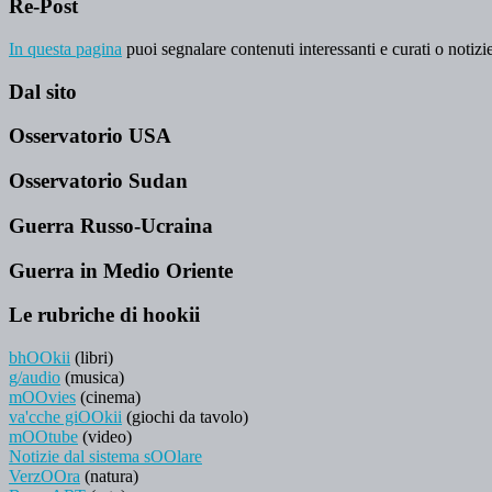
Re-Post
In questa pagina
puoi segnalare contenuti interessanti e curati o notizie
Dal sito
Osservatorio USA
Osservatorio Sudan
Guerra Russo-Ucraina
Guerra in Medio Oriente
Le rubriche di hookii
bhOOkii
(libri)
g/audio
(musica)
mOOvies
(cinema)
va'cche giOOkii
(giochi da tavolo)
mOOtube
(video)
Notizie dal sistema sOOlare
VerzOOra
(natura)