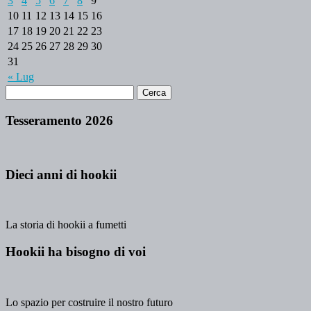
3
4
5
6
7
8
9
10
11
12
13
14
15
16
17
18
19
20
21
22
23
24
25
26
27
28
29
30
31
« Lug
Tesseramento 2026
Dieci anni di hookii
La storia di hookii a fumetti
Hookii ha bisogno di voi
Lo spazio per costruire il nostro futuro