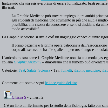
linguaggio che già esisteva prima di essere formalizzato: basti pensa
illustrati.
La Graphic Medicine può trovare impiego in tre ambiti principali.
agli studenti di medicina uno strumento in più che aiuti a migli
possibilità, una risorsa da conoscere e, se lo si desidera, da util
modo accessibile”.
La Graphic Medicine si rivela così un linguaggio capace di unire rigore
Il primo paziente è la prima opera patrocinata dall’associazione
corpo alla scienza, e ha alle spalle un percorso lungo e articolat
L’articolo mostra come la Graphic Medicine non sia una moda passegger
collana
Graphic Anatomy
– dimostrano che il fumetto può diventare un
Categorie:
Feat
,
Salute
,
Scienza
• Tag:
fumetti
,
graphic medicine
,
gra
Commenta qui sotto e segui
le linee guida del sito
.