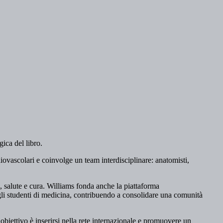
ica del libro.
iovascolari e coinvolge un team interdisciplinare: anatomisti,
, salute e cura. Williams fonda anche la piattaforma
egli studenti di medicina, contribuendo a consolidare una comunità
obiettivo è inserirsi nella rete internazionale e promuovere un