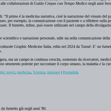
re alle collaborazioni di Guido Crepax con
Tempo Medico
negli anni Sess
 “Il primo è la medicina narrativa, cioè la narrazione del vissuto del pa
orare, per esempio, la comunicazione con il paziente e a riflettere sulla
izzare. Il fumetto, infine, può essere utilizzato nel campo della divulgazio
 scientifico e narrazione personale, utile sia nella comunicazione della 
 culturale Graphic Medicine Italia, edita nel 2024 da Tunué. E’ un fumet
o.
a, ma un campo in continua crescita, sostenuto da ricercatori, medici, 
o strumento potente per raccontare il corpo umano, la malattia e la cura
phic novel
,
medicina
,
Scienza
,
spiegare
|
Permalink