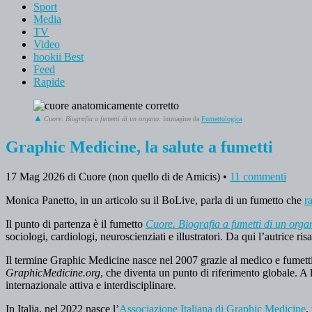
Sport
Media
TV
Video
hookii Best
Feed
Rapide
Cuore: Biografia a fumetti di un organo
. Immagine da
Fumettologica
Graphic Medicine, la salute a fumetti
17 Mag 2026
di Cuore (non quello di de Amicis)
•
11 commenti
Monica Panetto, in un articolo su il BoLive, parla di un fumetto che
r
Il punto di partenza è il fumetto
Cuore. Biografia a fumetti di un orga
sociologi, cardiologi, neuroscienziati e illustratori. Da qui l’autrice ri
Il termine Graphic Medicine nasce nel 2007 grazie al medico e fumettis
GraphicMedicine.org
, che diventa un punto di riferimento globale. A 
internazionale attiva e interdisciplinare.
In Italia, nel 2022 nasce l’
Associazione Italiana di Graphic Medicine
,