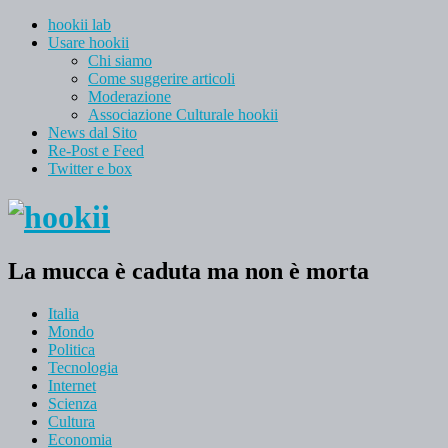
hookii lab
Usare hookii
Chi siamo
Come suggerire articoli
Moderazione
Associazione Culturale hookii
News dal Sito
Re-Post e Feed
Twitter e box
La mucca è caduta ma non è morta
Italia
Mondo
Politica
Tecnologia
Internet
Scienza
Cultura
Economia