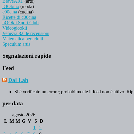
BraveART
(arte)
tOObino
(moda)
c00cina
(cucina)
Ricette di c00cina
hOOkii Sport Club
Videogiookii
Venezia 82: le recensioni
Matematica per adulti
Speculum artis
Segnalazioni rapide
Feed
Dal Lab
Si è verificato un errore; probabilmente il feed non è attivo. Rip
per data
agosto 2026
L
M
M
G
V
S
D
1
2