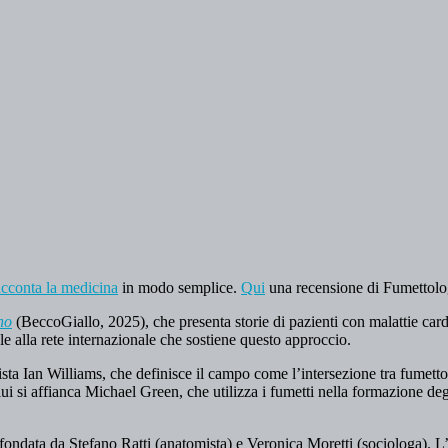
acconta la medicina
in modo semplice.
Qui
una recensione di Fumettolog
no
(BeccoGiallo, 2025), che presenta storie di pazienti con malattie card
sale alla rete internazionale che sostiene questo approccio.
ta Ian Williams, che definisce il campo come l’intersezione tra fumetto
lui si affianca Michael Green, che utilizza i fumetti nella formazione d
 fondata da Stefano Ratti (anatomista) e Veronica Moretti (sociologa). L’