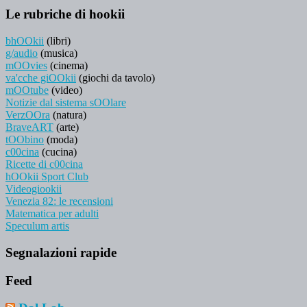
Le rubriche di hookii
bhOOkii
(libri)
g/audio
(musica)
mOOvies
(cinema)
va'cche giOOkii
(giochi da tavolo)
mOOtube
(video)
Notizie dal sistema sOOlare
VerzOOra
(natura)
BraveART
(arte)
tOObino
(moda)
c00cina
(cucina)
Ricette di c00cina
hOOkii Sport Club
Videogiookii
Venezia 82: le recensioni
Matematica per adulti
Speculum artis
Segnalazioni rapide
Feed