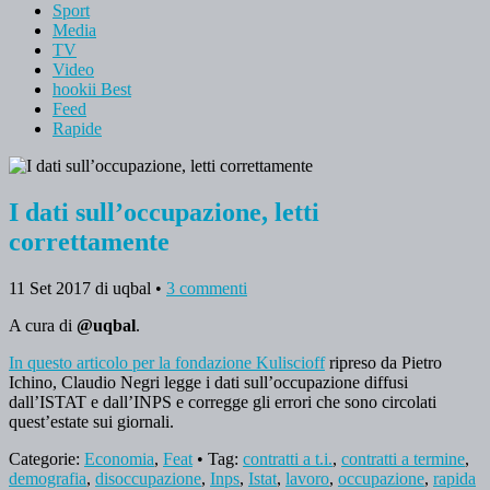
Sport
Media
TV
Video
hookii Best
Feed
Rapide
I dati sull’occupazione, letti
correttamente
11 Set 2017
di uqbal
•
3 commenti
A cura di
@uqbal
.
In questo articolo per la fondazione Kuliscioff
ripreso da Pietro
Ichino, Claudio Negri legge i dati sull’occupazione diffusi
dall’ISTAT e dall’INPS e corregge gli errori che sono circolati
quest’estate sui giornali.
Categorie:
Economia
,
Feat
• Tag:
contratti a t.i.
,
contratti a termine
,
demografia
,
disoccupazione
,
Inps
,
Istat
,
lavoro
,
occupazione
,
rapida