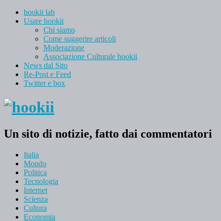
hookii lab
Usare hookii
Chi siamo
Come suggerire articoli
Moderazione
Associazione Culturale hookii
News dal Sito
Re-Post e Feed
Twitter e box
Un sito di notizie, fatto dai commentatori
Italia
Mondo
Politica
Tecnologia
Internet
Scienza
Cultura
Economia